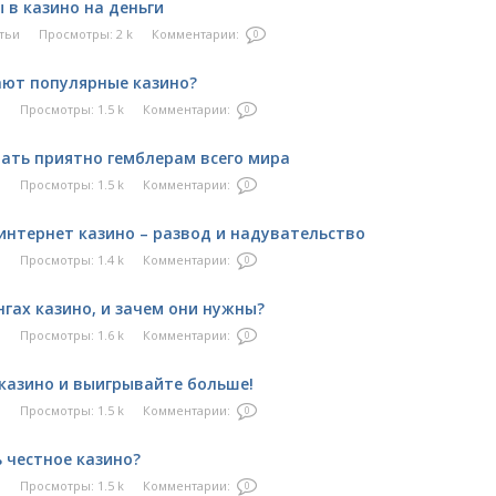
 в казино на деньги
тьи
Просмотры: 2 k
Комментарии:
0
ют популярные казино?
и
Просмотры: 1.5 k
Комментарии:
0
рать приятно гемблерам всего мира
и
Просмотры: 1.5 k
Комментарии:
0
интернет казино – развод и надувательство
и
Просмотры: 1.4 k
Комментарии:
0
нгах казино, и зачем они нужны?
и
Просмотры: 1.6 k
Комментарии:
0
 казино и выигрывайте больше!
и
Просмотры: 1.5 k
Комментарии:
0
 честное казино?
и
Просмотры: 1.5 k
Комментарии:
0