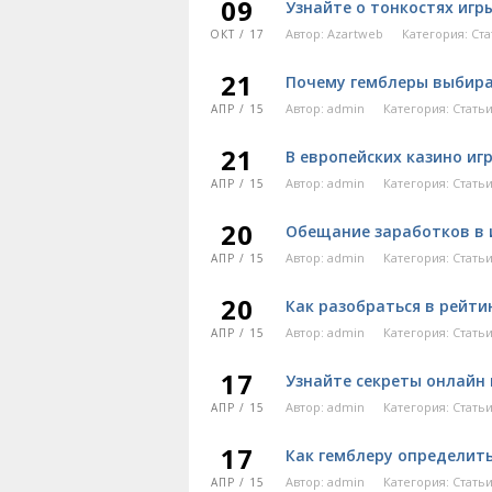
09
Узнайте о тонкостях игры
Автор:
Azartweb
Категория:
Ста
ОКТ / 17
21
Почему гемблеры выбира
Автор:
admin
Категория:
Стать
АПР / 15
21
В европейских казино иг
Автор:
admin
Категория:
Стать
АПР / 15
20
Обещание заработков в 
Автор:
admin
Категория:
Стать
АПР / 15
20
Как разобраться в рейти
Автор:
admin
Категория:
Стать
АПР / 15
17
Узнайте секреты онлайн
Автор:
admin
Категория:
Стать
АПР / 15
17
Как гемблеру определить
Автор:
admin
Категория:
Стать
АПР / 15