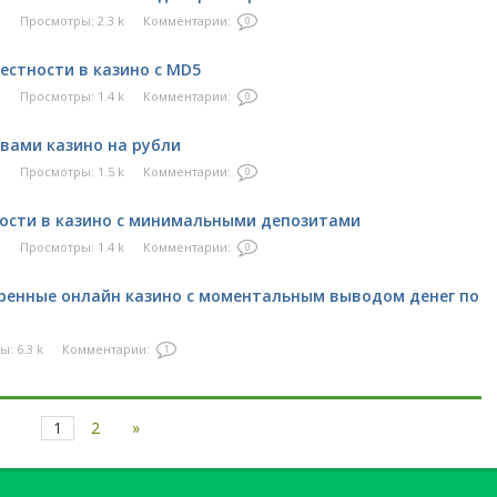
и
Просмотры: 2.3 k
Комментарии:
0
естности в казино с MD5
и
Просмотры: 1.4 k
Комментарии:
0
вами казино на рубли
и
Просмотры: 1.5 k
Комментарии:
0
ости в казино с минимальными депозитами
и
Просмотры: 1.4 k
Комментарии:
0
ренные онлайн казино с моментальным выводом денег по
: 6.3 k
Комментарии:
1
1
2
»