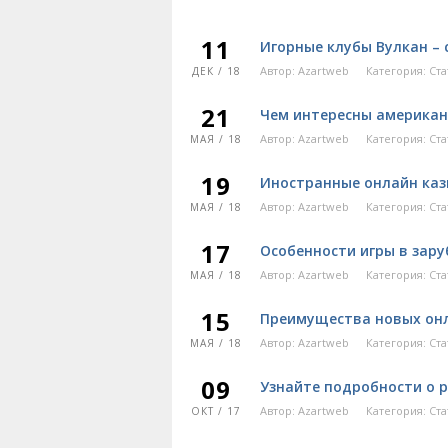
11
Игорные клубы Вулкан –
Автор:
Azartweb
Категория:
Ста
ДЕК / 18
21
Чем интересны американ
Автор:
Azartweb
Категория:
Ста
МАЯ / 18
19
Иностранные онлайн каз
Автор:
Azartweb
Категория:
Ста
МАЯ / 18
17
Особенности игры в зар
Автор:
Azartweb
Категория:
Ста
МАЯ / 18
15
Преимущества новых он
Автор:
Azartweb
Категория:
Ста
МАЯ / 18
09
Узнайте подробности о 
Автор:
Azartweb
Категория:
Ста
ОКТ / 17