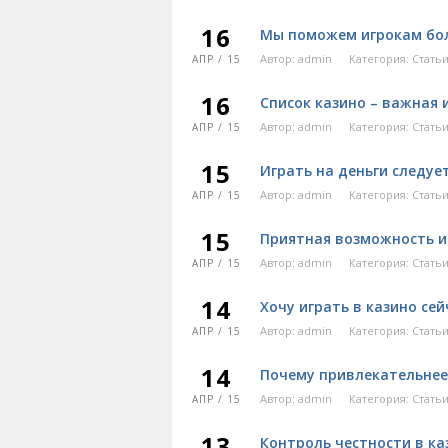
16
Мы поможем игрокам бол
Автор:
admin
Категория:
Стать
АПР / 15
16
Список казино – важная
Автор:
admin
Категория:
Стать
АПР / 15
15
Играть на деньги следуе
Автор:
admin
Категория:
Стать
АПР / 15
15
Приятная возможность и
Автор:
admin
Категория:
Стать
АПР / 15
14
Хочу играть в казино сейч
Автор:
admin
Категория:
Стать
АПР / 15
14
Почему привлекательнее 
Автор:
admin
Категория:
Стать
АПР / 15
13
Контроль честности в ка