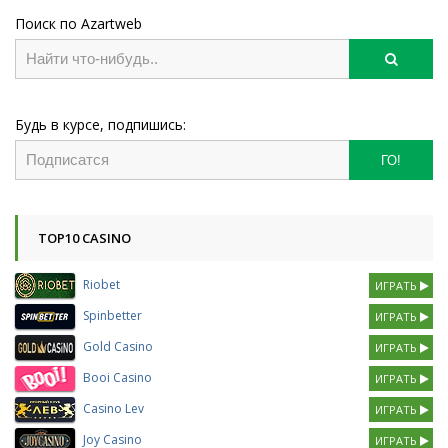
Поиск по Azartweb
Будь в курсе, подпишись:
ГО!
TOP10 CASINO
Riobet
ИГРАТЬ
Spinbetter
ИГРАТЬ
Gold Casino
ИГРАТЬ
Booi Casino
ИГРАТЬ
Casino Lev
ИГРАТЬ
Joy Casino
ИГРАТЬ