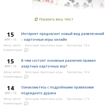
Показать весь текст
разновидностей карточных игр насчитываются десятки,
если не сотни. Далеко не все из них доступны в
специализированных азартных заведениях. Как раз большая
15
Интернет предлагает новый вид развлечений
доля таких развлечений не попадает в списки игровых
клубов, но, тем не менее, пользуется огромной
– карточные игры онлайн
АПР / 15
популярностью. Именно этим играм – не доступным в
Автор:
admin
Категория:
Карточные игры
Просмотры: 1.8 k
реальных и интернет казино – и посвящается эта статья и
Комментарии:
0
этот раздел.
15
В чем состоят основные различия правил
ИГРАЙТЕ ДРУГ С ДРУГОМ
азартных карточных игр?
АПР / 15
Основное отличие игр в карты, которые практикуются в
азартных залах, от игр, в которые принято играть с
Автор:
admin
Категория:
Карточные игры
Просмотры: 1.8 k
друзьями, в том, что казино игры ведутся против дилера, в
Комментарии:
0
то время как «домашние» карточные партии играются
между собой.
14
Ознакомьтесь с подробными правилами
подкидного дурака
АПР / 15
В игорных заведениях представлены всего несколько
разновидностей карточных настольных игр:
Автор:
admin
Категория:
Карточные игры
Просмотры: 1.7 k
Комментарии:
0
блэкджек;