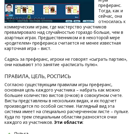
преферанс.
Тогда, как и
сейчас, она
относилась к
коммерческим играм, где мастерство участников
превалировало над случайностью гораздо больше, чем в
азартных играх. Предшественником и в некоторой мере
«родителем» преферанса считается не менее известная
карточная игра – вист.
Садясь за преферанс, игроки не говорят «сыграть партию»,
они называют это занятие «расписать пулю».
ПРАВИЛА, ЦЕЛЬ, РОСПИСЬ
Согласно существующим правилам игры преферанс,
основная цель каждого участника – набрать как можно
большее количество вистов (очков) в совокупном счете.
Висты представлены в нескольких видах, и их подсчет
производится по особой системе. Наглядный вид эта
система имеет на специально расчерченном листе – пульке.
Куда по трем специальным областям разносятся очки
каждого из участников.
Эти области
:
Пулька,