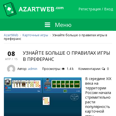
Регистрация / Вход
Меню
AzartWeb
Карточные игры
Узнайте больше о правилах игры в
преферанс
08
УЗНАЙТЕ БОЛЬШЕ О ПРАВИЛАХ ИГРЫ
В ПРЕФЕРАНС
АПР / 15
Автор:
admin
Просмотры:
1.4 k
Комментарии:
0
В середине XIX
века на
территории
России начала
стремительно
расти
популярность
карточной
игры