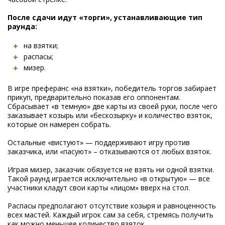
После сдачи идут «торги», устанавливающие тип
раунда:
на взятки;
распасы;
мизер.
В игре преферанс «на взятки», победитель торгов забирает
прикуп, предварительно показав его оппонентам.
Сбрасывает «в темную» две карты из своей руки, после чего
заказывает козырь или «бескозырку» и количество взяток,
которые он намерен собрать.
Остальные «вистуют» — поддерживают игру против
заказчика, или «пасуют» – отказываются от любых взяток.
Играя мизер, заказчик обязуется не взять ни одной взятки.
Такой раунд играется исключительно «в открытую» — все
участники кладут свои карты «лицом» вверх на стол.
Распасы предполагают отсутствие козыря и равноценность
всех мастей. Каждый игрок сам за себя, стремясь получить
как можно меньшее количество взяток.