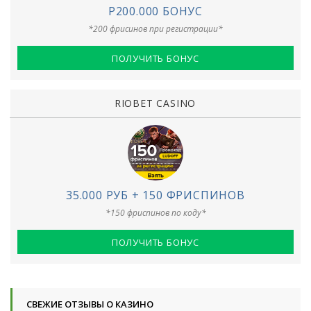
Р200.000 БОНУС
*200 фрисинов при регистрации*
ПОЛУЧИТЬ БОНУС
RIOBET CASINO
35.000 РУБ + 150 ФРИСПИНОВ
*150 фриспинов по коду*
ПОЛУЧИТЬ БОНУС
СВЕЖИЕ ОТЗЫВЫ О КАЗИНО