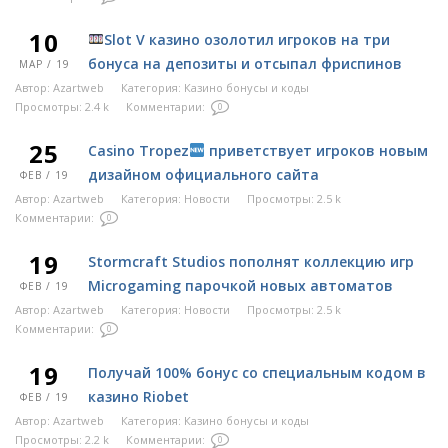
10
Slot V казино озолотил игроков на три
бонуса на депозиты и отсыпал фриспинов
МАР / 19
Автор:
Azartweb
Категория:
Казино бонусы и коды
Просмотры: 2.4 k
Комментарии:
0
25
Casino Tropez
приветствует игроков новым
дизайном официального сайта
ФЕВ / 19
Автор:
Azartweb
Категория:
Новости
Просмотры: 2.5 k
Комментарии:
0
19
Stormcraft Studios пополнят коллекцию игр
Microgaming парочкой новых автоматов
ФЕВ / 19
Автор:
Azartweb
Категория:
Новости
Просмотры: 2.5 k
Комментарии:
0
19
Получай 100% бонус со специальным кодом в
казино Riobet
ФЕВ / 19
Автор:
Azartweb
Категория:
Казино бонусы и коды
Просмотры: 2.2 k
Комментарии:
0