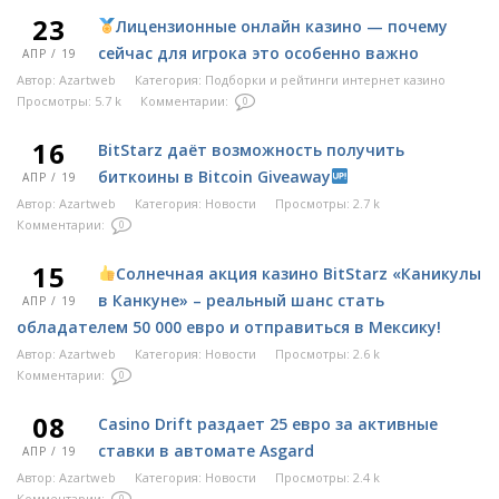
23
Лицензионные онлайн казино — почему
сейчас для игрока это особенно важно
АПР / 19
Автор:
Azartweb
Категория:
Подборки и рейтинги интернет казино
Просмотры: 5.7 k
Комментарии:
0
16
BitStarz даёт возможность получить
биткоины в Bitcoin Giveaway
АПР / 19
Автор:
Azartweb
Категория:
Новости
Просмотры: 2.7 k
Комментарии:
0
15
Солнечная акция казино BitStarz «Каникулы
в Канкуне» – реальный шанс стать
АПР / 19
обладателем 50 000 евро и отправиться в Мексику!
Автор:
Azartweb
Категория:
Новости
Просмотры: 2.6 k
Комментарии:
0
08
Casino Drift раздает 25 евро за активные
ставки в автомате Asgard
АПР / 19
Автор:
Azartweb
Категория:
Новости
Просмотры: 2.4 k
Комментарии:
0