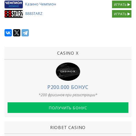
Казино Чемпион
ИГРАТЬ
888STARZ
ИГРАТЬ
CASINO X
Р200.000 БОНУС
*200 фрисинов при регистрации*
ПОЛУЧИТЬ БОНУС
RIOBET CASINO