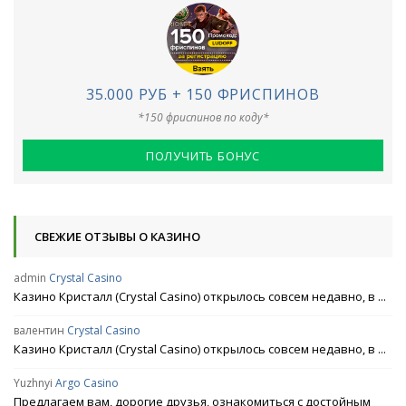
35.000 РУБ + 150 ФРИСПИНОВ
*150 фриспинов по коду*
ПОЛУЧИТЬ БОНУС
СВЕЖИЕ ОТЗЫВЫ О КАЗИНО
admin
Crystal Casino
Казино Кристалл (Crystal Casino) открылось совсем недавно, в ...
валентин
Crystal Casino
Казино Кристалл (Crystal Casino) открылось совсем недавно, в ...
Yuzhnyi
Argo Casino
Предлагаем вам, дорогие друзья, ознакомиться с достойным