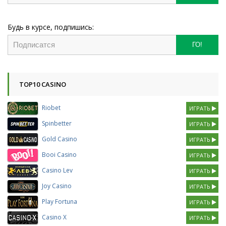
Будь в курсе, подпишись:
ГО!
TOP10 CASINO
Riobet
ИГРАТЬ
Spinbetter
ИГРАТЬ
Gold Casino
ИГРАТЬ
Booi Casino
ИГРАТЬ
Casino Lev
ИГРАТЬ
Joy Casino
ИГРАТЬ
Play Fortuna
ИГРАТЬ
Casino X
ИГРАТЬ