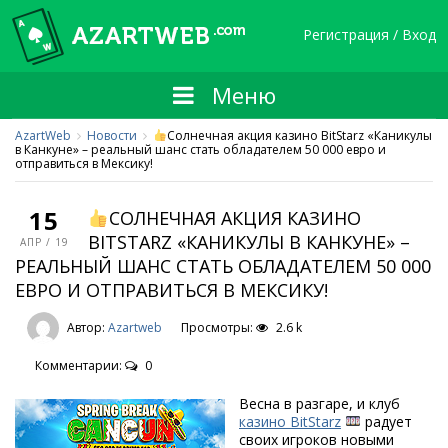
Регистрация / Вход
Меню
AzartWeb
Новости
Солнечная акция казино BitStarz «Каникулы
в Канкуне» – реальный шанс стать обладателем 50 000 евро и
отправиться в Мексику!
15
СОЛНЕЧНАЯ АКЦИЯ КАЗИНО
BITSTARZ «КАНИКУЛЫ В КАНКУНЕ» –
АПР / 19
РЕАЛЬНЫЙ ШАНС СТАТЬ ОБЛАДАТЕЛЕМ 50 000
ЕВРО И ОТПРАВИТЬСЯ В МЕКСИКУ!
Автор:
Azartweb
Просмотры:
2.6 k
Комментарии:
0
Весна в разгаре, и клуб
казино BitStarz
радует
своих игроков новыми