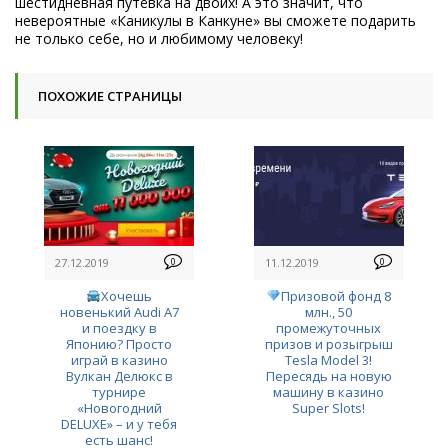
шестидневная путёвка на двоих! А это значит, что
невероятные «Каникулы в Канкуне» вы сможете подарить
не только себе, но и любимому человеку!
ПОХОЖИЕ СТРАНИЦЫ
27.12.2019
0
11.12.2019
0
Хочешь
Призовой фонд 8
новенький Audi A7
млн., 50
и поездку в
промежуточных
Японию? Просто
призов и розыгрыш
играй в казино
Tesla Model 3!
Вулкан Делюкс в
Пересядь на новую
турнире
машину в казино
«Новогодний
Super Slots!
DELUXE» – и у тебя
есть шанс!