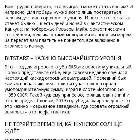
Вам трудно поверить, что выигрыш может стать вашим? И
напрасно. Для победы нужно всего лишь постараться
первым достичь сорокового уровня. И после этого сказка
станет былью – шесть дней и ночей в фантастическом
Канкуне, на побережье Ривьеры Майя, с экзотическими
коктейлями, мексиканскими мелодиями и ласковым морем.
За перелёт вам платить не придётся, всё включено в
стоимость каникул.
BITSTARZ – КАЗИНО ВЫСОЧАЙШЕГО УРОВНЯ
Этот год для игрового клуба BitStarz воистину уникальный.
Только представьте себе, ещё совсем недавно случился
настоящий каскад огромных выигрышей. Последний был
самым впечатляющим – один из участников сорвал
умопомрачительную сумму, играя в слоте Slotomon Go –
1 350 000$. Такой куш ему принёс всего лишь один спин! И
это не предел. Словом, 2019 год убедил хайроллеров, что
это казино – серьёзное заведение, где сорвать огромный
выигрыш – это не фантастика.
НЕ ТЕРЯЙТЕ ВРЕМЕНИ, КАНКУНСКОЕ СОЛНЦЕ
ЖДЁТ