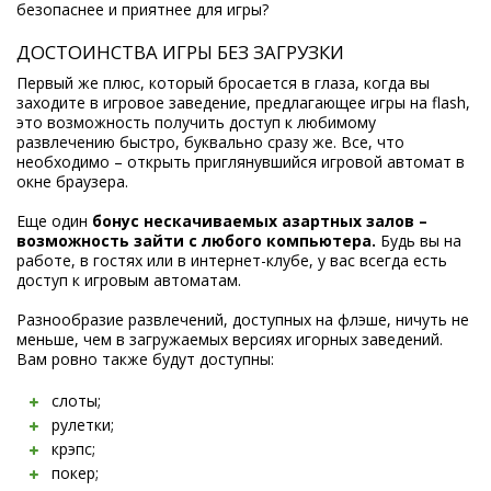
безопаснее и приятнее для игры?
ДОСТОИНСТВА ИГРЫ БЕЗ ЗАГРУЗКИ
Первый же плюс, который бросается в глаза, когда вы
заходите в игровое заведение, предлагающее игры на flash,
это возможность получить доступ к любимому
развлечению быстро, буквально сразу же. Все, что
необходимо – открыть приглянувшийся игровой автомат в
окне браузера.
Еще один
бонус нескачиваемых азартных залов –
возможность зайти с любого компьютера.
Будь вы на
работе, в гостях или в интернет-клубе, у вас всегда есть
доступ к игровым автоматам.
Разнообразие развлечений, доступных на флэше, ничуть не
меньше, чем в загружаемых версиях игорных заведений.
Вам ровно также будут доступны:
слоты;
рулетки;
крэпс;
покер;