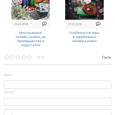
19.05.2018
0
17.05.2018
0
Иностранные
Особенности игры
онлайн казино, их
в зарубежных
преимущества и
онлайн казино
недостатки
0
0
Гость
/
Имя
*
Почта
*