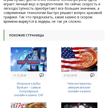
играет личный вкус и предпочтения. Но сейчас скорость и
легкодоступность приобретают все большее значение, а
современные технологии быстро решают вопрос красивой
графики. Так что предсказать, какие казино в скором
времени вырвутся в лидеры, не так уж сложно.
ПОХОЖИЕ СТРАНИЦЫ
11.12.2018
0
21.05.2018
0
Игорные клубы
Чем интересны
Вулкан – самые
американские
популярные
онлайн казино
онлайн казино СНГ