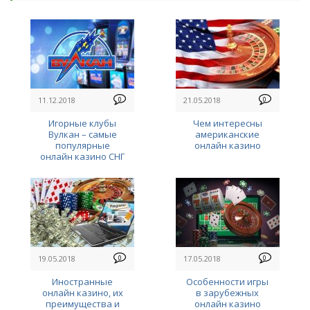
11.12.2018
0
21.05.2018
0
Игорные клубы
Чем интересны
Вулкан – самые
американские
популярные
онлайн казино
онлайн казино СНГ
19.05.2018
0
17.05.2018
0
Иностранные
Особенности игры
онлайн казино, их
в зарубежных
преимущества и
онлайн казино