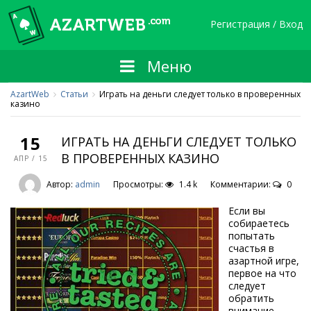
Регистрация / Вход
Меню
AzartWeb
Статьи
Играть на деньги следует только в проверенных
казино
15
ИГРАТЬ НА ДЕНЬГИ СЛЕДУЕТ ТОЛЬКО
В ПРОВЕРЕННЫХ КАЗИНО
АПР / 15
Автор:
admin
Просмотры:
1.4 k
Комментарии:
0
Если вы
собираетесь
попытать
счастья в
азартной игре,
первое на что
следует
обратить
внимание,