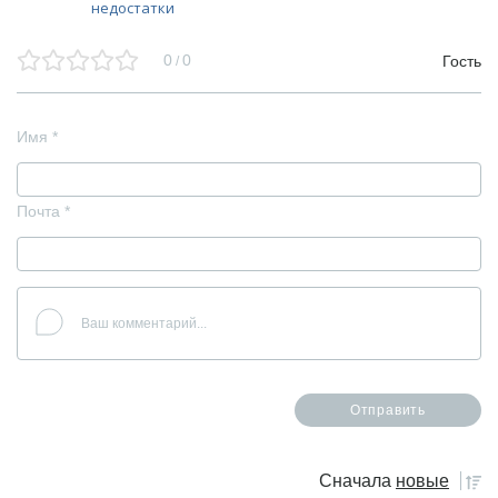
недостатки
0
0
Гость
/
Имя
*
Почта
*
Сначала
новые