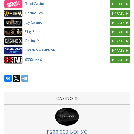
Booi Casino
ИГРАТЬ
Casino Lev
ИГРАТЬ
Joy Casino
ИГРАТЬ
Play Fortuna
ИГРАТЬ
Casino X
ИГРАТЬ
Казино Чемпион
ИГРАТЬ
888STARZ
ИГРАТЬ
CASINO X
Р200.000 БОНУС