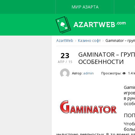
МИР АЗАРТА
AzartWeb
Казино софт
Gaminator – гру
23
GAMINATOR – ГРУ
ОСОБЕННОСТИ
АПР / 15
Автор:
admin
Просмотры:
1.4 
Gamin
игро
в ру
особ
ПОП
Чтоб
боль
индустрию девяностых. В то время д