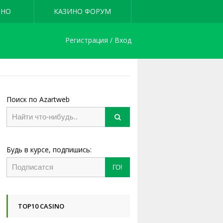
ИНО
КАЗИНО ФОРУМ
Регистрация / Вход
Поиск по Azartweb
Будь в курсе, подпишись:
ГО!
TOP10 CASINO