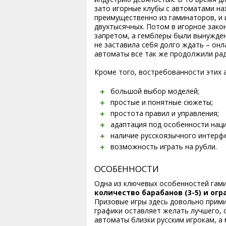
зато игорные клубы с автоматами нах
преимущественно из гаминаторов, и 
двухтысячных. Потом в игорное зако
запретом, а гемблеры были вынужден
не заставила себя долго ждать – он
автоматы все так же продолжили ра
Кроме того, востребованности этих 
большой выбор моделей;
простые и понятные сюжеты;
простота правил и управления;
адаптация под особенности нац
наличие русскоязычного интерфе
возможность играть на рубли.
ОСОБЕННОСТИ
Одна из ключевых особенностей гам
количество барабанов (3-5) и ог
Призовые игры здесь довольно прими
графики оставляет желать лучшего, 
автоматы близки русским игрокам, а