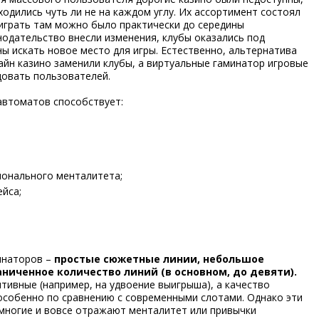
одились чуть ли не на каждом углу. Их ассортимент состоял
играть там можно было практически до середины
нодательство внесли изменения, клубы оказались под
ы искать новое место для игры. Естественно, альтернатива
лайн казино заменили клубы, а виртуальные гаминатор игровые
довать пользователей.
автоматов способствует:
ионального менталитета;
йса;
инаторов –
простые сюжетные линии, небольшое
раниченное количество линий (в основном, до девяти).
тивные (например, на удвоение выигрыша), а качество
особенно по сравнению с современными слотами. Однако эти
 многие и вовсе отражают менталитет или привычки