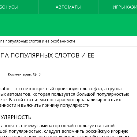
БОНУСЫ
АВТОМАТЫ
ИГРЫ КАЗ
ппа популярных слотов и ее особенности
ППА ПОПУЛЯРНЫХ СЛОТОВ И ЕЕ
k
Комментарии:
0
ator – это не конкретный производитель софта, а группа
вых автоматов, которая пользуется большой популярностью
нете. В этой статье мы постараемся проанализировать их
енности и выяснить причину популярности.
УЛЯРНОСТЬ
ы понять, почему гаминатор онлайн пользуется такой
шой популярностью, следует вспомнить российскую игорную
ля массового пользователя дорогие казино были недоступны,