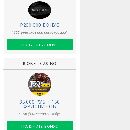
Р200.000 БОНУС
*200 фрисинов при регистрации*
ПОЛУЧИТЬ БОНУС
RIOBET CASINO
35.000 РУБ + 150
ФРИСПИНОВ
*150 фриспинов по коду*
ПОЛУЧИТЬ БОНУС