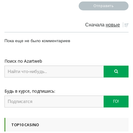
Сначала
новые
Пока еще не было комментариев
Поиск по Azartweb
Будь в курсе, подпишись:
ГО!
TOP10 CASINO