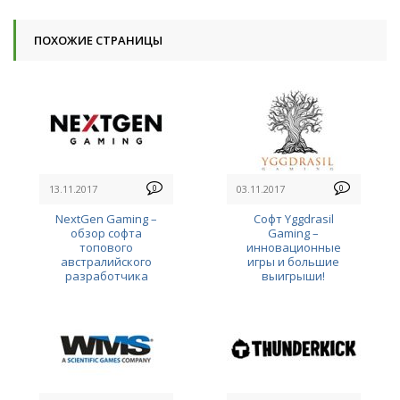
ПОХОЖИЕ СТРАНИЦЫ
13.11.2017
0
03.11.2017
0
NextGen Gaming –
Софт Yggdrasil
обзор софта
Gaming –
топового
инновационные
австралийского
игры и большие
разработчика
выигрыши!