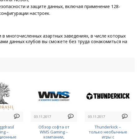
зопасности и защите данных, включая применение 128-
конфигурации настроек.
в многочисленных азартных заведениях, в числе которых
орами данных клубов вы сможете без труда ознакомиться на
0
03.11.2017
0
03.11.2017
0
gdrasil
Обзор софта от
Thunderkick –
ng –
WMS Gaming –
только необычные
ционные
компании,
игры с