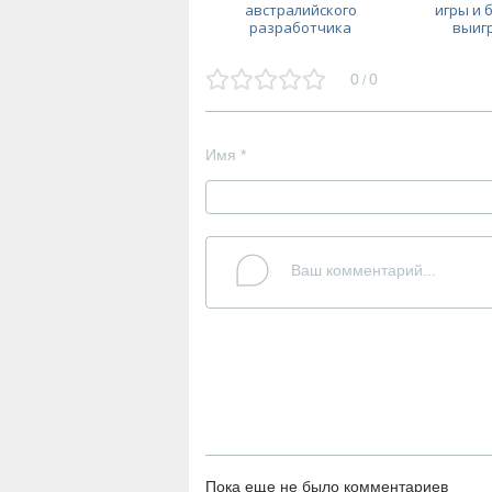
австралийского
игры и 
разработчика
выиг
0
0
/
Имя
*
Пока еще не было комментариев