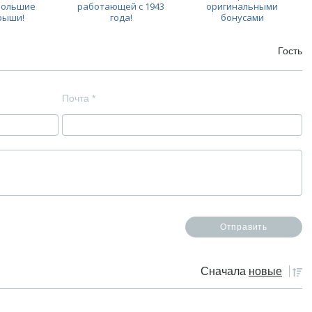
большие
работающей с 1943
оригинальными
рыши!
года!
бонусами
Гость
Почта
*
Сначала
новые