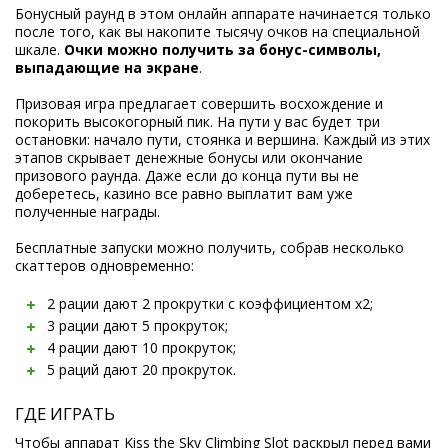
Бонусный раунд в этом онлайн аппарате начинается только
после того, как вы накопите тысячу очков на специальной
шкале.
Очки можно получить за бонус-символы,
выпадающие на экране
.
Призовая игра предлагает совершить восхождение и
покорить высокогорный пик. На пути у вас будет три
остановки: начало пути, стоянка и вершина. Каждый из этих
этапов скрывает денежные бонусы или окончание
призового раунда. Даже если до конца пути вы не
доберетесь, казино все равно выплатит вам уже
полученные награды.
Бесплатные запуски можно получить, собрав несколько
скаттеров одновременно:
2 рации дают 2 прокрутки с коэффициентом х2;
3 рации дают 5 прокруток;
4 рации дают 10 прокруток;
5 раций дают 20 прокруток.
ГДЕ ИГРАТЬ
Чтобы аппарат Kiss the Sky Climbing Slot раскрыл перед вами