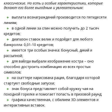
классические. Но есть и особые характеристики, которые
делают его более выгодным и увлекательным:
выплата вознаграждений производится по пятидесяти
линиям;
в одной линии за спин можно получить до 2 тысяч
кредитов;
диапазон ставок велик и подойдет для любого
банкролла: 0,01-10 кредитов;
имеется три особых значка: бонусный, дикий и
рассыпной;
для вайлда выбрали изображение костра – оно
способно достроить комбинацию из всех простых
символов;
на скаттере нарисована рация, благодаря которой
стартуют свободные запуски;
знак бонуса представляет собой кружку чая на
походной горелке и помогает попасть в призовой раунд;
графика качественная, с обилием 3D-элементов и
интерактивных вставок.