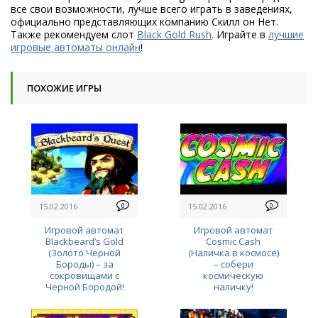
все свои возможности, лучше всего играть в заведениях,
официально представляющих компанию Скилл он Нет.
Также рекомендуем слот
Black Gold Rush
. Играйте в
лучшие
игровые автоматы онлайн
!
ПОХОЖИЕ ИГРЫ
15.02.2016
0
15.02.2016
0
Игровой автомат
Игровой автомат
Blackbeard’s Gold
Cosmic Cash
(Золото Черной
(Наличка в космосе)
Бороды) – за
– собери
сокровищами с
космическую
Черной Бородой!
наличку!