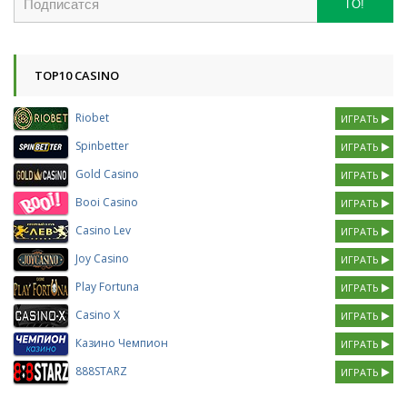
ГО!
TOP10 CASINO
Riobet
ИГРАТЬ
Spinbetter
ИГРАТЬ
Gold Casino
ИГРАТЬ
Booi Casino
ИГРАТЬ
Casino Lev
ИГРАТЬ
Joy Casino
ИГРАТЬ
Play Fortuna
ИГРАТЬ
Casino X
ИГРАТЬ
Казино Чемпион
ИГРАТЬ
888STARZ
ИГРАТЬ