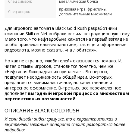
Спец символ:
металлическая бочка
призовая игра, фриспины,
Спец опция:
дополнительные множители
Для игрового автомата Black Gold Rush разработчики
компании Skill on Net выбрали весьма нетрадиционную тему.
Мало того, что нефтедобыча кажется на первый взгляд не
особо привлекательным занятием, так еще и оформление
видеослота, можно сказать, «на любителя».
Но как не странно, «любителей» оказывается немало. И,
читая отзывы игроков, становится понятно, чем же
«Нефтяная Лихорадка» их привлекает. Во-первых,
подкупает неординарность общей идеи. Во-вторых,
предлагается минималистичное, но качественное и
интересное оформление. В-третьих, все перечисленное
дополняет
выгодный игровой процесс со множеством
перспективных возможностей
.
ОПИСАНИЕ BLACK GOLD RUSH
И если дизайн виден сразу же, то в характеристиках и
внутренней механике аппарата стоит разобраться более
подробно: