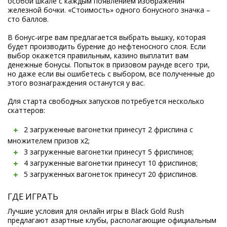
особой шкале с каждым появлением изображения
железной бочки. «Стоимость» одного бонусного значка –
сто баллов.
В бонус-игре вам предлагается выбрать вышку, которая
будет производить бурение до нефтеносного слоя. Если
выбор окажется правильным, казино выплатит вам
денежные бонусы. Попыток в призовом раунде всего три,
но даже если вы ошибетесь с выбором, все полученные до
этого вознаграждения останутся у вас.
Для старта свободных запусков потребуется несколько
скаттеров:
2 загруженные вагонетки принесут 2 фриспина с
множителем призов х2;
3 загруженные вагонетки принесут 5 фриспинов;
4 загруженные вагонетки принесут 10 фриспинов;
5 загруженных вагонеток принесут 20 фриспинов.
ГДЕ ИГРАТЬ
Лучшие условия для онлайн игры в Black Gold Rush
предлагают азартные клубы, располагающие официальным