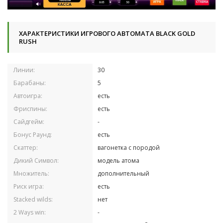
ХАРАКТЕРИСТИКИ ИГРОВОГО АВТОМАТА BLACK GOLD
RUSH
Линии:
30
Барабаны:
5
Автоигра:
есть
Фриспины:
есть
Сайдгейм:
-
Бонус Раунд:
есть
Скаттер:
вагонетка с породой
Дикий Символ:
модель атома
Множитель:
дополнительный
Риск игра:
есть
Stacked wilds:
нет
2 Ways win:
-