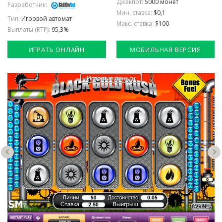
Джекпот:
5000 монет
Разработчик:
Мин. ставка:
$0,1
Тип:
Игровой автомат
Макс. ставка:
$100
Выплаты (RTP):
95,3%
ИГРАТЬ ОНЛАЙН
МОБИЛЬНАЯ ВЕРСИЯ