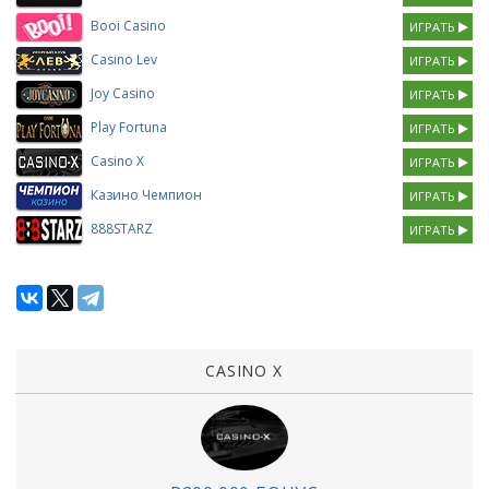
Booi Casino
ИГРАТЬ
Casino Lev
ИГРАТЬ
Joy Casino
ИГРАТЬ
Play Fortuna
ИГРАТЬ
Casino X
ИГРАТЬ
Казино Чемпион
ИГРАТЬ
888STARZ
ИГРАТЬ
CASINO X