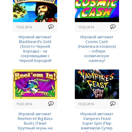
15.02.2016
0
15.02.2016
0
Игровой автомат
Игровой автомат
Blackbeard’s Gold
Cosmic Cash
(Золото Черной
(Наличка в космосе)
Бороды) – за
– собери
сокровищами с
космическую
Черной Бородой!
наличку!
15.02.2016
0
15.02.2016
0
Игровой автомат
Игровой автомат
Reel’em In! Big Bass
Vampires Feast
Bucks (Тяни!
Super Spin (Пир
Крупный окунь на
вампиров Супер