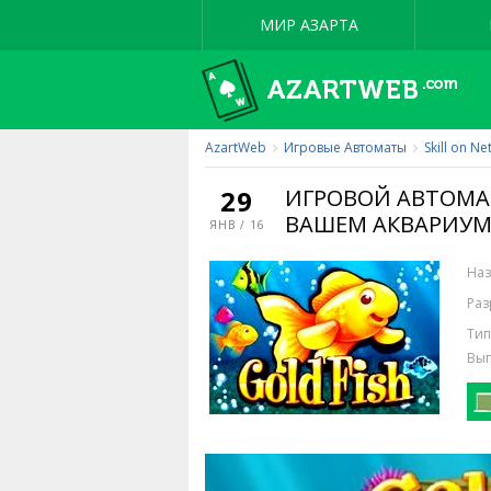
МИР АЗАРТА
AzartWeb
Игровые Автоматы
Skill on Ne
29
ИГРОВОЙ АВТОМАТ 
ВАШЕМ АКВАРИУМ
ЯНВ / 16
Наз
Раз
Тип
Вып