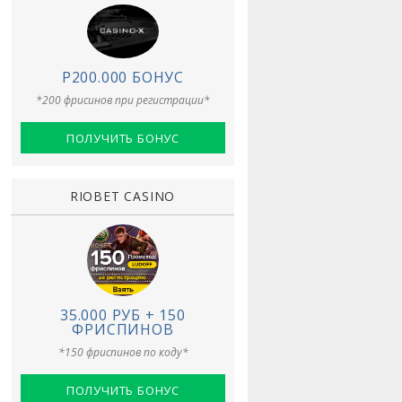
Р200.000 БОНУС
*200 фрисинов при регистрации*
ПОЛУЧИТЬ БОНУС
RIOBET CASINO
35.000 РУБ + 150
ФРИСПИНОВ
*150 фриспинов по коду*
ПОЛУЧИТЬ БОНУС