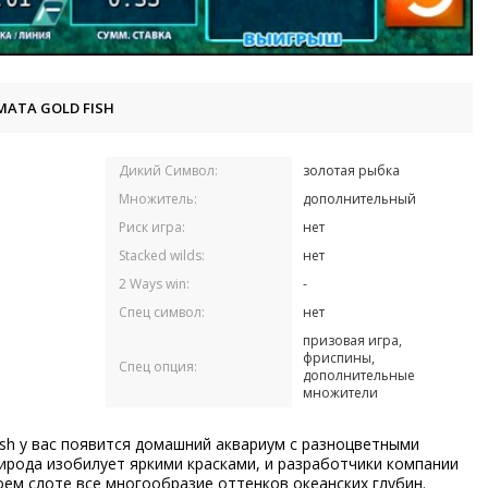
АТА GOLD FISH
Дикий Символ:
золотая рыбка
Множитель:
дополнительный
Риск игра:
нет
Stacked wilds:
нет
2 Ways win:
-
Спец символ:
нет
призовая игра,
фриспины,
Спец опция:
дополнительные
множители
ish у вас появится домашний аквариум с разноцветными
ирода изобилует яркими красками, и разработчики компании
воем слоте все многообразие оттенков океанских глубин.