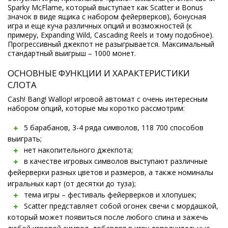
Sparky McFlame, который выступает как Scatter и Bonus
значок в виде ящика с набором фейерверков), бонусная
игра и еще куча различных опций и возможностей (к
примеру, Expanding Wild, Cascading Reels и тому подобное).
Прогрессивный джекпот не разыгрывается. Максимальный
стандартный выигрыш – 1000 монет.
ОСНОВНЫЕ ФУНКЦИИ И ХАРАКТЕРИСТИКИ
СЛОТА
Cash! Bang! Wallop! игровой автомат с очень интересным
набором опций, которые мы коротко рассмотрим:
5 барабанов, 3-4 ряда символов, 118 700 способов
выиграть;
нет накопительного джекпота;
в качестве игровых символов выступают различные
фейерверки разных цветов и размеров, а также номиналы
игральных карт (от десятки до туза);
тема игры – фестиваль фейерверков и хлопушек;
Scatter представляет собой огонек свечи с мордашкой,
который может появиться после любого спина и зажечь