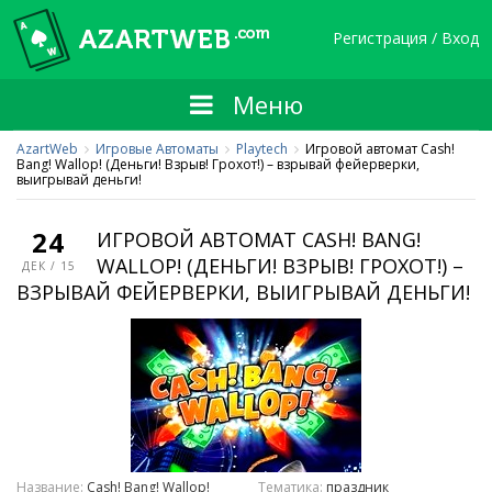
Регистрация / Вход
Меню
AzartWeb
Игровые Автоматы
Playtech
Игровой автомат Cash!
Bang! Wallop! (Деньги! Взрыв! Грохот!) – взрывай фейерверки,
выигрывай деньги!
24
ИГРОВОЙ АВТОМАТ CASH! BANG!
WALLOP! (ДЕНЬГИ! ВЗРЫВ! ГРОХОТ!) –
ДЕК / 15
ВЗРЫВАЙ ФЕЙЕРВЕРКИ, ВЫИГРЫВАЙ ДЕНЬГИ!
Название:
Cash! Bang! Wallop!
Тематика:
праздник