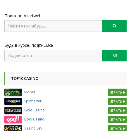
Поиск по Azartweb
Будь в курсе, подпишись:
ГО!
TOP10 CASINO
Riobet
ИГРАТЬ
Spinbetter
ИГРАТЬ
Gold Casino
ИГРАТЬ
Booi Casino
ИГРАТЬ
Casino Lev
ИГРАТЬ