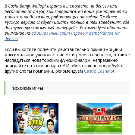
В Cash! Bang! Wallop! играть вы сможете на деньги или
бесплатно (тут уж, как говорится, на ваше усмотрение) во
многих онлайн казино, работающих на софте Плэйтек.
Русскую версию следует искать только в тех заведениях, где
доступен русскоязычный интерфейс. Рекомендуем обратить
внимание на
официальный сайт игровых автоматов на
деньги
.
Если вы хотите получить действительно яркие эмоции и
максимальное удовольствие от игрового процесса, а также
насладиться новаторским функционалом, непременно
поиграйте на этом аппарате! И обязательно попробуйте
другие слоты компании, рекомендуем
Castle Cashalot
.
ПОХОЖИЕ ИГРЫ