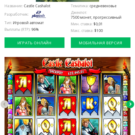
Название:
Castle Cashalot
Тематика:
средневековье
Джекпот:
Разработчик:
7500 монет, прогрессивный
Тип:
Игровой автомат
Мин. ставка:
$0,01
Выплаты (RTP):
96%
Макс. ставка:
$100
ИГРАТЬ ОНЛАЙН
МОБИЛЬНАЯ ВЕРСИЯ