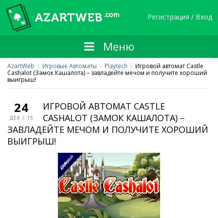
Регистрация / Вход
Меню
AzartWeb
Игровые Автоматы
Playtech
Игровой автомат Castle
Cashalot (Замок Кашалота) – завладейте мечом и получите хороший
выигрыш!
24
ИГРОВОЙ АВТОМАТ CASTLE
CASHALOT (ЗАМОК КАШАЛОТА) –
ДЕК / 15
ЗАВЛАДЕЙТЕ МЕЧОМ И ПОЛУЧИТЕ ХОРОШИЙ
ВЫИГРЫШ!