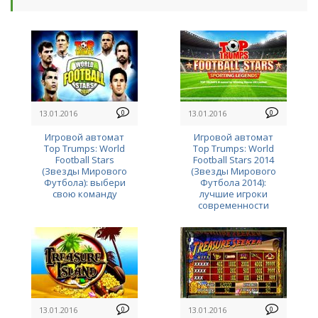
13.01.2016
0
13.01.2016
0
Игровой автомат
Игровой автомат
Top Trumps: World
Top Trumps: World
Football Stars
Football Stars 2014
(Звезды Мирового
(Звезды Мирового
Футбола): выбери
Футбола 2014):
свою команду
лучшие игроки
современности
13.01.2016
0
13.01.2016
0