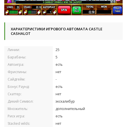
ХАРАКТЕРИСТИКИ ИГРОВОГО АВТОМАТА CASTLE
CASHALOT
Линии:
25
Барабаны:
5
Автоигра:
есть
Фриспины:
нет
Сайдгейм:
-
Бонус Раунд:
есть
Скаттер:
нет
Дикий Символ:
экскалибур
Множитель:
дополнительный
Риск игра:
есть
Stacked wilds:
нет