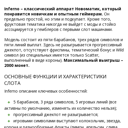
Inferno – классический аппарат Новоматик, который
понравится новичкам и опытным геймерам.
Он
предельно простой, но этим и подкупает. Кроме того,
фруктовая тематика никогда не выйдет с моды и стойко
ассоциируется у гемблеров с первыми слот машинами.
Модель состоит из пяти барабанов, трех рядов символов и
пяти линий выплат. Здесь не разыгрывается прогрессивный
джекпот, отсутствуют фриспины, тематический бонус и Wild
символ (из специальных имеется только Scatter,
выполненный в виде короны).
Максимальный выигрыш –
2000 монет.
ОСНОВНЫЕ ФУНКЦИИ И ХАРАКТЕРИСТИКИ
СЛОТА
Inferno описание ключевых особенностей:
5 барабанов, 3 ряда символов, 5 игровых линий (все
активны по умолчанию, изменять их количество нельзя);
прогрессивный джекпот не разыгрывается;
игровыми символами выступают колокольчик, звезда,
корона и разнообразные фрукты (лимон, апельсин, слива,