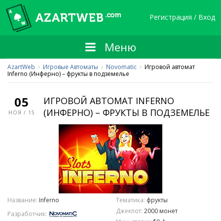
Регистрация / Вход
Меню
AzartWeb
Игровые Автоматы
Novomatic
Игровой автомат
Inferno (Инферно) – фрукты в подземелье
05
ИГРОВОЙ АВТОМАТ INFERNO
(ИНФЕРНО) – ФРУКТЫ В ПОДЗЕМЕЛЬЕ
НОЯ / 15
Название:
Inferno
Тематика:
фрукты
Джекпот:
2000 монет
Разработчик: