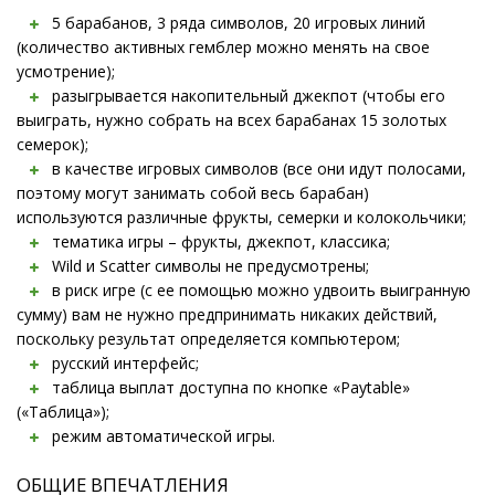
5 барабанов, 3 ряда символов, 20 игровых линий
(количество активных гемблер можно менять на свое
усмотрение);
разыгрывается накопительный джекпот (чтобы его
выиграть, нужно собрать на всех барабанах 15 золотых
семерок);
в качестве игровых символов (все они идут полосами,
поэтому могут занимать собой весь барабан)
используются различные фрукты, семерки и колокольчики;
тематика игры – фрукты, джекпот, классика;
Wild и Scatter символы не предусмотрены;
в риск игре (с ее помощью можно удвоить выигранную
сумму) вам не нужно предпринимать никаких действий,
поскольку результат определяется компьютером;
русский интерфейс;
таблица выплат доступна по кнопке «Paytable»
(«Таблица»);
режим автоматической игры.
ОБЩИЕ ВПЕЧАТЛЕНИЯ