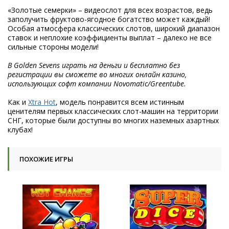
«Золотые семерки» – видеослот для всех возрастов, ведь
заполучить фруктово-ягодное богатство может каждый!
Особая атмосфера классических слотов, широкий диапазон
ставок и неплохие коэффициенты выплат – далеко не все
сильные стороны модели!
В Golden Sevens играть на деньги и бесплатно без
регистрации вы сможете во многих онлайн казино,
использующих софт компании Novomatic/Greentube.
Как и
Xtra Hot
, модель понравится всем истинным
ценителям первых классических слот-машин на территории
СНГ, которые были доступны во многих наземных азартных
клубах!
ПОХОЖИЕ ИГРЫ