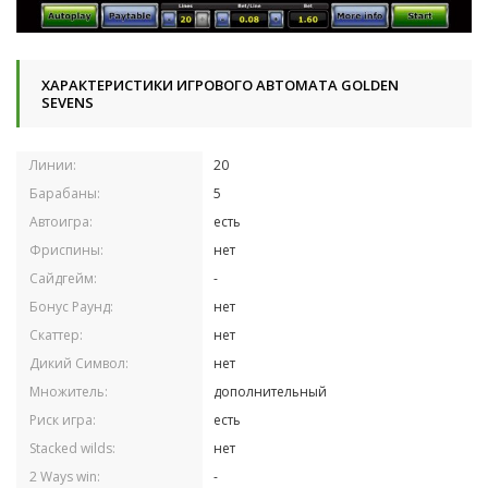
ХАРАКТЕРИСТИКИ ИГРОВОГО АВТОМАТА GOLDEN
SEVENS
Линии:
20
Барабаны:
5
Автоигра:
есть
Фриспины:
нет
Сайдгейм:
-
Бонус Раунд:
нет
Скаттер:
нет
Дикий Символ:
нет
Множитель:
дополнительный
Риск игра:
есть
Stacked wilds:
нет
2 Ways win:
-