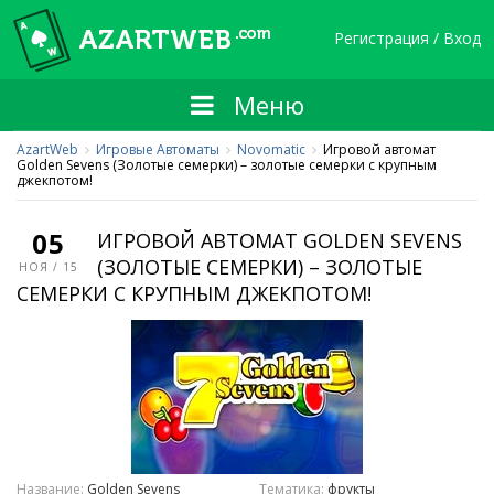
Регистрация / Вход
Меню
AzartWeb
Игровые Автоматы
Novomatic
Игровой автомат
Golden Sevens (Золотые семерки) – золотые семерки с крупным
джекпотом!
05
ИГРОВОЙ АВТОМАТ GOLDEN SEVENS
(ЗОЛОТЫЕ СЕМЕРКИ) – ЗОЛОТЫЕ
НОЯ / 15
СЕМЕРКИ С КРУПНЫМ ДЖЕКПОТОМ!
Название:
Golden Sevens
Тематика:
фрукты