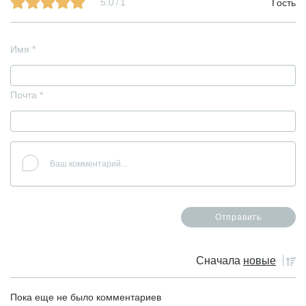
5.0
1
Гость
/
Имя
*
Почта
*
Сначала
новые
Пока еще не было комментариев