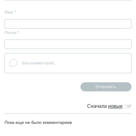
Имя
*
Почта
*
Сначала
новые
Пока еще не было комментариев