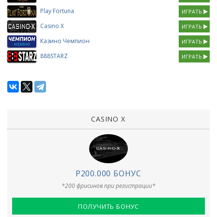
Play Fortuna
ИГРАТЬ
Casino X
ИГРАТЬ
Казино Чемпион
ИГРАТЬ
888STARZ
ИГРАТЬ
CASINO X
Р200.000 БОНУС
*200 фрисинов при регистрации*
ПОЛУЧИТЬ БОНУС