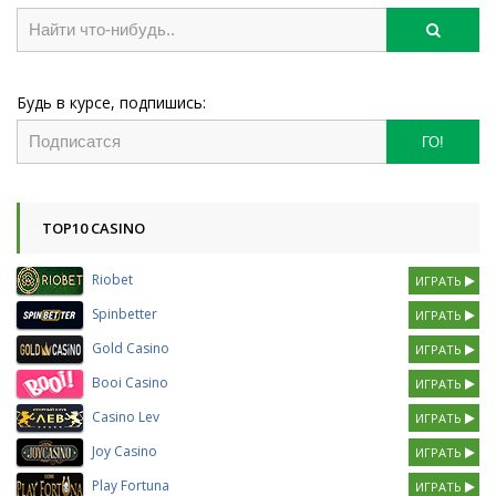
Будь в курсе, подпишись:
ГО!
TOP10 CASINO
Riobet
ИГРАТЬ
Spinbetter
ИГРАТЬ
Gold Casino
ИГРАТЬ
Booi Casino
ИГРАТЬ
Casino Lev
ИГРАТЬ
Joy Casino
ИГРАТЬ
Play Fortuna
ИГРАТЬ