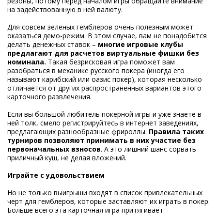
резоны, потому перед началом игры обращайте внимание
на задействованную в ней валюту.
Для совсем зеленых гемблеров очень полезным может
оказаться демо-режим. В этом случае, вам не понадобится
делать денежных ставок –
многие игровые клубы
предлагают для расчетов виртуальные фишки без
номинала.
Такая безрисковая игра поможет вам
разобраться в механике русского покера (иногда его
называют карибский или оазис покер), которая несколько
отличается от других распространенных вариантов этого
карточного развлечения.
Если вы большой любитель покерной игры и уже знаете в
ней толк, смело регистрируйтесь в интернет заведениях,
предлагающих разнообразные фрироллы.
Правила таких
турниров позволяют принимать в них участие без
первоначальных взносов
. А это лишний шанс сорвать
приличный куш, не делая вложений.
Играйте с удовольствием
Но не только выигрыши входят в список привлекательных
черт для гемблеров, которые заставляют их играть в покер.
Больше всего эта карточная игра притягивает