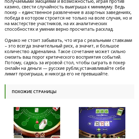
получаемыми эмоциями и возможностью, играя против
казино, свести случайность выигрыша к минимуму. Ведь
покер – единственное развлечение в азартных заведениях,
победа в котором строится не только на воле случая, но и
на мастерстве участников, на их аналитических
способностях и умении верно просчитать расклад.
Однако не стоит забывать, что игра с реальными ставками
– это всегда значительный риск, а значит, и большое
количество адреналина. Такое сочетание может сильно
снизить ваш порог критического восприятия событий.
Потому, садясь за игровой стол, чтобы сыграть в покер
онлайн на деньги — русские рубли,устанавливайте себе
лимит проигрыша, и никогда его не превышайте.
ПОХОЖИЕ СТРАНИЦЫ