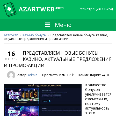
Регистрация / Вход
Меню
AzartWeb
Казино бонусы
Представляем новые бонусы казино,
актуальные предложения и промо-акции
16
ПРЕДСТАВЛЯЕМ НОВЫЕ БОНУСЫ
КАЗИНО, АКТУАЛЬНЫЕ ПРЕДЛОЖЕНИЯ
ОКТ / 17
И ПРОМО-АКЦИИ
Автор:
admin
Просмотры:
1.8 k
Комментарии:
0
Количество
бонусов
увеличивается
ежемесячно,
поэтому
актуальность
этого