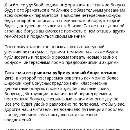
Для более удобной подачи информации, все свежие бонусы
будут отображаться в табличке с обязательным указанием
всех основных параметров. Наиболее интересные бонусы
будут подробно описаны в специальном обзоре, который
будет доступен по ссылке из таблички. Также на отдельной
странице бонуса вы сможете прочесть о нем отзывы других
гемблеров и поделиться своим мнением.
Поскольку количество новых азартных заведений
увеличивается сумасшедшими темпами, мы также будем
публиковать и подробно рассматривать новые казино с
бонусом, интересными промо-предложениями и акциями.
Также
мы открываем рубрику новый бонус казино
2015
, в которой постараемся охватить как можно более
широкий круг бонусных предложений: классические
депозитные бонусы, промо-коды, бесплатные спины,
бонусы, действующие ограниченный период времени,
постоянные бонусы, специальные акции и многое другое.
Все это будет удобно разложено по полочкам, чтобы у вас,
дорогие наши читатели, не возникало путаницы и проблем
с определением самых актуальных и полезных
предложений.