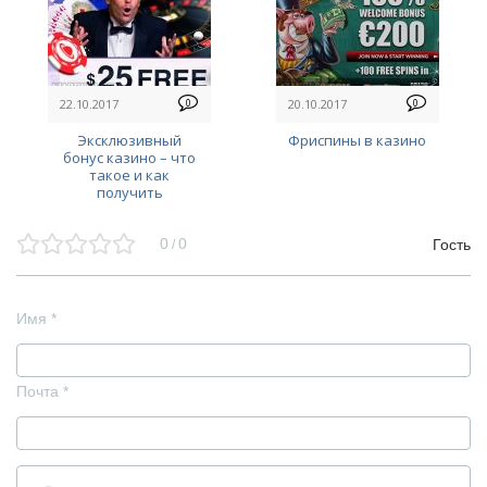
22.10.2017
0
20.10.2017
0
Эксклюзивный
Фриспины в казино
бонус казино – что
такое и как
получить
0
0
Гость
/
Имя
*
Почта
*