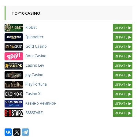
TOP10 CASINO
Riobet
ИГРАТЬ
Spinbetter
ИГРАТЬ
Gold Casino
ИГРАТЬ
Booi Casino
ИГРАТЬ
Casino Lev
ИГРАТЬ
Joy Casino
ИГРАТЬ
Play Fortuna
ИГРАТЬ
Casino X
ИГРАТЬ
Казино Чемпион
ИГРАТЬ
888STARZ
ИГРАТЬ