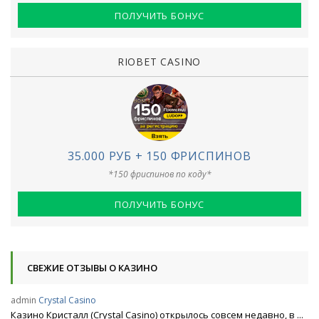
ПОЛУЧИТЬ БОНУС
RIOBET CASINO
35.000 РУБ + 150 ФРИСПИНОВ
*150 фриспинов по коду*
ПОЛУЧИТЬ БОНУС
СВЕЖИЕ ОТЗЫВЫ О КАЗИНО
admin
Crystal Casino
Казино Кристалл (Crystal Casino) открылось совсем недавно, в ...