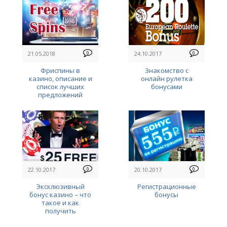
21.05.2018
0
24.10.2017
0
Фриспины в
Знакомство с
казино, описание и
онлайн рулетка
список лучших
бонусами
предложений
22.10.2017
0
20.10.2017
0
Эксклюзивный
Регистрационные
бонус казино – что
бонусы
такое и как
получить