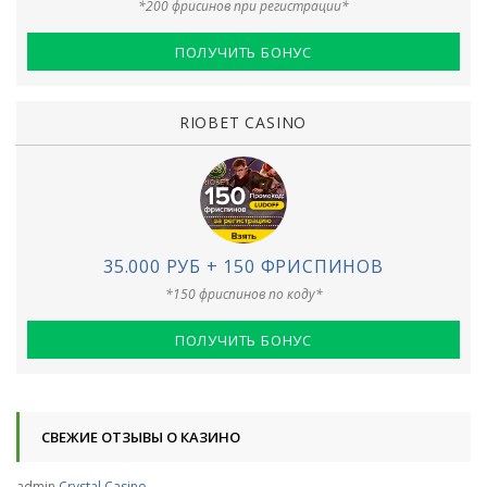
*200 фрисинов при регистрации*
ПОЛУЧИТЬ БОНУС
RIOBET CASINO
35.000 РУБ + 150 ФРИСПИНОВ
*150 фриспинов по коду*
ПОЛУЧИТЬ БОНУС
СВЕЖИЕ ОТЗЫВЫ О КАЗИНО
admin
Crystal Casino