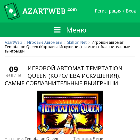
Регистрация / Вход
Меню
AzartWeb
Игровые Автоматы
Skill on Net
Игровой автомат
Temptation Queen (Королева Искушения): самые соблазнительные
выигрыши
09
ИГРОВОЙ АВТОМАТ TEMPTATION
QUEEN (КОРОЛЕВА ИСКУШЕНИЯ):
ФЕВ / 16
САМЫЕ СОБЛАЗНИТЕЛЬНЫЕ ВЫИГРЫШИ
Название:
Temptation Queen
Тематика:
Египет