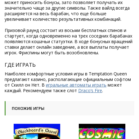
может приносить бонусы, зато позволяет получать их
значительно чаще за другие символы. Также вайлд всегда
расширяется на весь барабан, что еще больше
увеличивает количество результативных комбинаций.
Призовой раунд состоит из восьми бесплатных спинов и
стартует, когда одновременно на трех соседних барабанах
появляются кошачьи статуэтки. В ходе бонусных вращений
ставки делает онлайн заведение, а все выплаты получает
игрок. Фриспины могут быть возобновлены.
ГДЕ ИГРАТЬ
Наиболее комфортные условия игры в Temptation Queen
предлагают казино, располагающие официальным софтом
от Скилл он Нет. В
игральные автоматы играть
может
каждый. Рекомендуем также слот
Draco’s Fire
.
ПОХОЖИЕ ИГРЫ