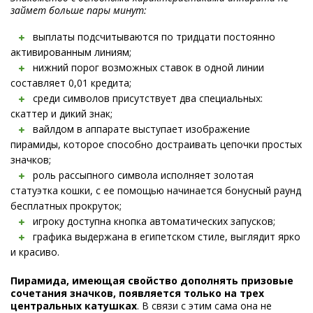
займет больше пары минут:
выплаты подсчитываются по тридцати постоянно
активированным линиям;
нижний порог возможных ставок в одной линии
составляет 0,01 кредита;
среди символов присутствует два специальных:
скаттер и дикий знак;
вайлдом в аппарате выступает изображение
пирамиды, которое способно достраивать цепочки простых
значков;
роль рассыпного символа исполняет золотая
статуэтка кошки, с ее помощью начинается бонусный раунд
бесплатных прокруток;
игроку доступна кнопка автоматических запусков;
графика выдержана в египетском стиле, выглядит ярко
и красиво.
Пирамида, имеющая свойство дополнять призовые
сочетания значков, появляется только на трех
центральных катушках
. В связи с этим сама она не