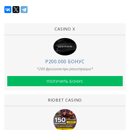
CASINO X
Р200.000 БОНУС
*200 фрисинов при регистрации*
ПОЛУЧИТЬ БОНУС
RIOBET CASINO