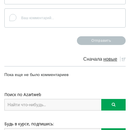
Сначала
новые
Пока еще не было комментариев
Поиск по Azartweb
Будь в курсе, подпишись: