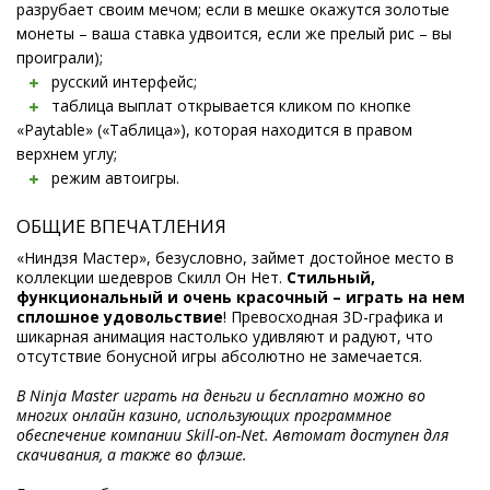
разрубает своим мечом; если в мешке окажутся золотые
монеты – ваша ставка удвоится, если же прелый рис – вы
проиграли);
русский интерфейс;
таблица выплат открывается кликом по кнопке
«Paytable» («Таблица»), которая находится в правом
верхнем углу;
режим автоигры.
ОБЩИЕ ВПЕЧАТЛЕНИЯ
«Ниндзя Мастер», безусловно, займет достойное место в
коллекции шедевров Скилл Он Нет.
Стильный,
функциональный и очень красочный – играть на нем
сплошное удовольствие
! Превосходная 3D-графика и
шикарная анимация настолько удивляют и радуют, что
отсутствие бонусной игры абсолютно не замечается.
В Ninja Master играть на деньги и бесплатно можно во
многих онлайн казино, использующих программное
обеспечение компании Skill-on-Net. Автомат доступен для
скачивания, а также во флэше.