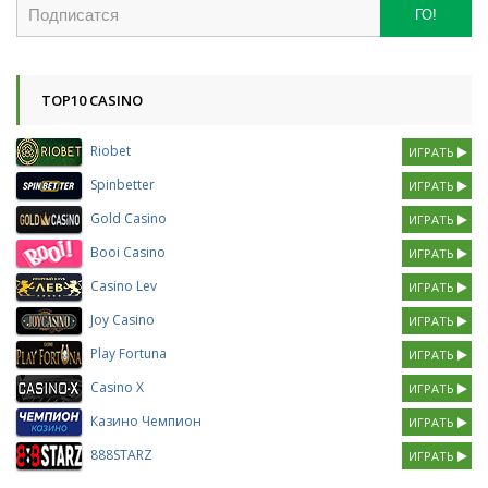
ГО!
TOP10 CASINO
Riobet
ИГРАТЬ
Spinbetter
ИГРАТЬ
Gold Casino
ИГРАТЬ
Booi Casino
ИГРАТЬ
Casino Lev
ИГРАТЬ
Joy Casino
ИГРАТЬ
Play Fortuna
ИГРАТЬ
Casino X
ИГРАТЬ
Казино Чемпион
ИГРАТЬ
888STARZ
ИГРАТЬ