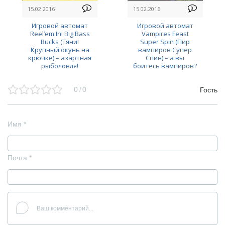
15.02.2016
0
15.02.2016
0
Игровой автомат
Игровой автомат
Reel’em In! Big Bass
Vampires Feast
Bucks (Тяни!
Super Spin (Пир
Крупный окунь на
вампиров Супер
крючке) – азартная
Спин) – а вы
рыболовля!
боитесь вампиров?
0
0
Гость
/
Имя
*
Почта
*