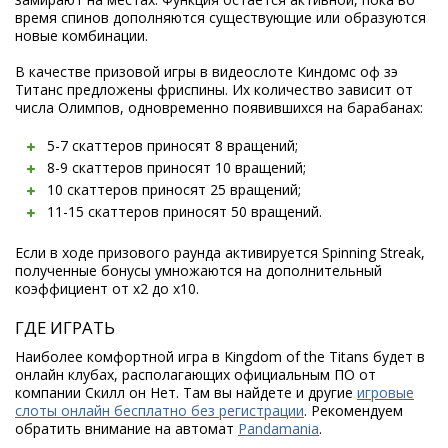
время спинов дополняются существующие или образуются
новые комбинации.
В качестве призовой игры в видеослоте Киндомс оф зэ
Титанс предложены фриспины. Их количество зависит от
числа Олимпов, одновременно появившихся на барабанах:
5-7 скаттеров приносят 8 вращений;
8-9 скаттеров приносят 10 вращений;
10 скаттеров приносят 25 вращений;
11-15 скаттеров приносят 50 вращений.
Если в ходе призового раунда активируется Spinning Streak,
полученные бонусы умножаются на дополнительный
коэффициент от х2 до х10.
ГДЕ ИГРАТЬ
Наиболее комфортной игра в Kingdom of the Titans будет в
онлайн клубах, располагающих официальным ПО от
компании Скилл он Нет. Там вы найдете и другие
игровые
слоты онлайн бесплатно без регистрации
. Рекомендуем
обратить внимание на автомат
Pandamania
.