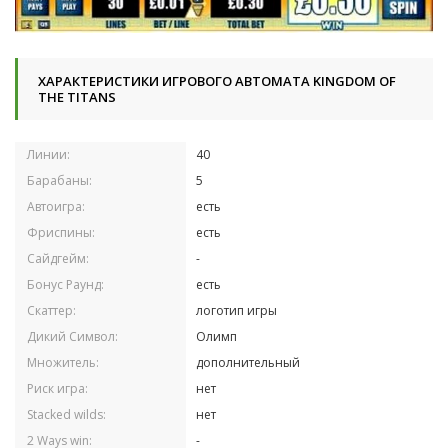
ХАРАКТЕРИСТИКИ ИГРОВОГО АВТОМАТА KINGDOM OF
THE TITANS
Линии:
40
Барабаны:
5
Автоигра:
есть
Фриспины:
есть
Сайдгейм:
-
Бонус Раунд:
есть
Скаттер:
логотип игры
Дикий Символ:
Олимп
Множитель:
дополнительный
Риск игра:
нет
Stacked wilds:
нет
2 Ways win:
-