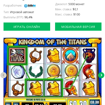
Джекпот:
5000 монет
Разработчик:
Мин. ставка:
$0,1
Тип:
Игровой автомат
Макс. ставка:
$100
Выплаты (RTP):
96,4%
ИГРАТЬ ОНЛАЙН
МОБИЛЬНАЯ ВЕРСИЯ