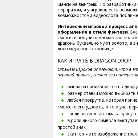
шансы на выигрыш. Но разработчики к
сюрпризом, и у игроков есть возможн
возможностями видеослота поближе
Интересный игровой процесс апп
оформление в стиле фэнтези
. Бл
сможете получить множество положит
драконы буквально чуют золото, а зн
долгожданное сокровище.
КАК ИГРАТЬ В DRAGON DROP
Отзывы игроков отмечают, что в эт
игровой процесс, сделав его интерес
выплаты производятся по двадца
размер ставки можно выбирать в
любая прокрутка, которая прине
сможете его удвоить, а то и учетвер
среди значков автомата присутс
в роли дикого символа выступае
простой знак;
скаттер – это изображение трех