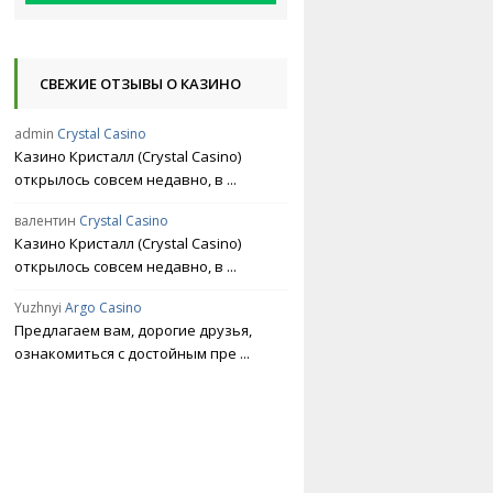
СВЕЖИЕ ОТЗЫВЫ О КАЗИНО
admin
Crystal Casino
Казино Кристалл (Crystal Casino)
открылось совсем недавно, в ...
валентин
Crystal Casino
Казино Кристалл (Crystal Casino)
открылось совсем недавно, в ...
Yuzhnyi
Argo Casino
Предлагаем вам, дорогие друзья,
ознакомиться с достойным пре ...