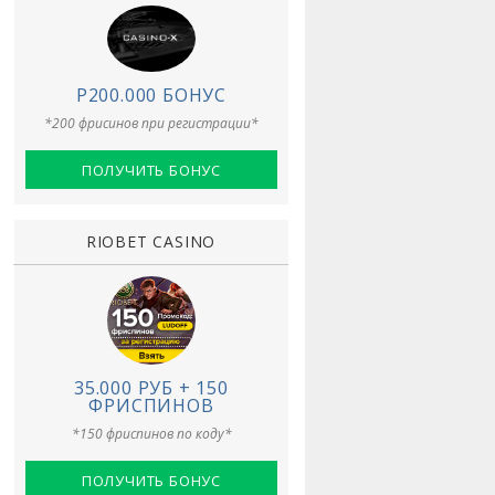
Р200.000 БОНУС
*200 фрисинов при регистрации*
ПОЛУЧИТЬ БОНУС
RIOBET CASINO
35.000 РУБ + 150
ФРИСПИНОВ
*150 фриспинов по коду*
ПОЛУЧИТЬ БОНУС