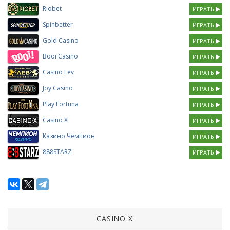
Riobet
ИГРАТЬ
Spinbetter
ИГРАТЬ
Gold Casino
ИГРАТЬ
Booi Casino
ИГРАТЬ
Casino Lev
ИГРАТЬ
Joy Casino
ИГРАТЬ
Play Fortuna
ИГРАТЬ
Casino X
ИГРАТЬ
Казино Чемпион
ИГРАТЬ
888STARZ
ИГРАТЬ
CASINO X