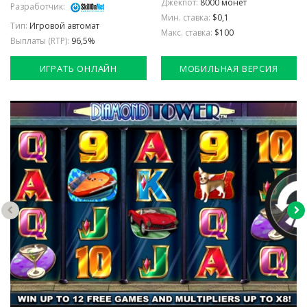
Джекпот:
8000 монет
Разработчик:
Мин. ставка:
$0,1
Тип:
Игровой автомат
Макс. ставка:
$100
Выплаты (RTP):
96,5%
ИГРАТЬ ОНЛАЙН
МОБИЛЬНАЯ ВЕРСИЯ