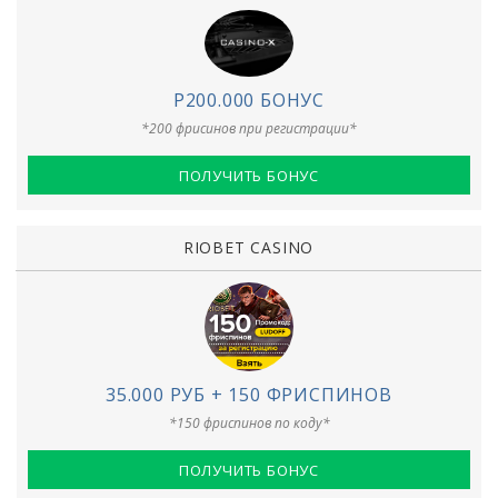
Р200.000 БОНУС
*200 фрисинов при регистрации*
ПОЛУЧИТЬ БОНУС
RIOBET CASINO
35.000 РУБ + 150 ФРИСПИНОВ
*150 фриспинов по коду*
ПОЛУЧИТЬ БОНУС