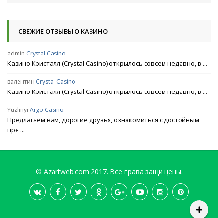
СВЕЖИЕ ОТЗЫВЫ О КАЗИНО
admin
Crystal Casino
Казино Кристалл (Crystal Casino) открылось совсем недавно, в ...
валентин
Crystal Casino
Казино Кристалл (Crystal Casino) открылось совсем недавно, в ...
Yuzhnyi
Argo Casino
Предлагаем вам, дорогие друзья, ознакомиться с достойным
пре ...
© Azartweb.com 2017. Все права защищены.