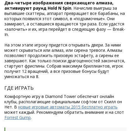
Два-четыре изображения сверкающего алмаза,
активируют раунд Hold N Spin
. Начислив выигрыш за
выпавшие скаттеры, аппарат превращает все барабаны, на
которых появился этот символ, в «подзамочные». Они
замирают, а оставшиеся вращаются три раза. Если удастся
«залочить» и их, игра перейдет в следующую фазу — Break-
In.
На этом этапе игроку придется открывать двери. За ними
может скрываться или алмаз, или сирена тревоги. Алмазы
позволяют продолжить призовую эстафету, а сирены ее
завершают. Как только поиски драгоценностей закончатся,
стартуют фриспины. Собрав максимум бриллиантов, игрок
получит 12 вращений, а все призовые бонусы будут
умножаться на 8.
ГДЕ ИГРАТЬ
Комфортную игру в Diamond Tower обеспечат онлайн
клубы, располагающие официальным софтом от Скилл он
Нет. В
новые игровые автоматы 2015 бесплатно играть
может каждый. Рекомендуем обратить внимание и на слот
Forrest Gump
.