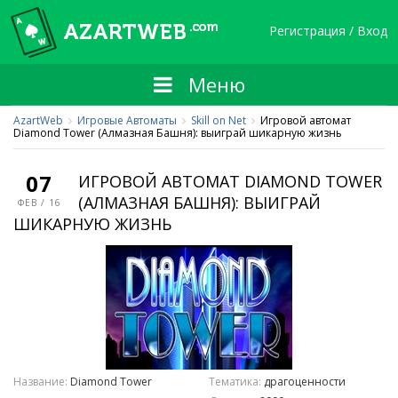
Регистрация / Вход
Меню
AzartWeb
Игровые Автоматы
Skill on Net
Игровой автомат
Diamond Tower (Алмазная Башня): выиграй шикарную жизнь
07
ИГРОВОЙ АВТОМАТ DIAMOND TOWER
(АЛМАЗНАЯ БАШНЯ): ВЫИГРАЙ
ФЕВ / 16
ШИКАРНУЮ ЖИЗНЬ
Название:
Diamond Tower
Тематика:
драгоценности