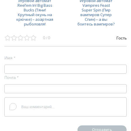
Игровой автомат
Игровой автомат
Reel’em In! Big Bass
Vampires Feast
Bucks (Тяни!
Super Spin (Пир
Крупный окунь на
вампиров Супер
крючке) – азартная
Спин) – а вы
рыболовля!
боитесь вампиров?
0
0
Гость
/
Имя
*
Почта
*