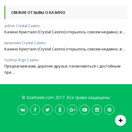
СВЕЖИЕ ОТЗЫВЫ О КАЗИНО
admin
Crystal Casino
Казино Кристалл (Crystal Casino) открылось совсем недавно, в ...
валентин
Crystal Casino
Казино Кристалл (Crystal Casino) открылось совсем недавно, в ...
Yuzhnyi
Argo Casino
Предлагаем вам, дорогие друзья, ознакомиться с достойным
пре ...
© Azartweb.com 2017. Все права защищены.