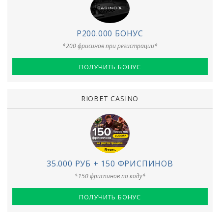
Р200.000 БОНУС
*200 фрисинов при регистрации*
ПОЛУЧИТЬ БОНУС
RIOBET CASINO
35.000 РУБ + 150 ФРИСПИНОВ
*150 фриспинов по коду*
ПОЛУЧИТЬ БОНУС