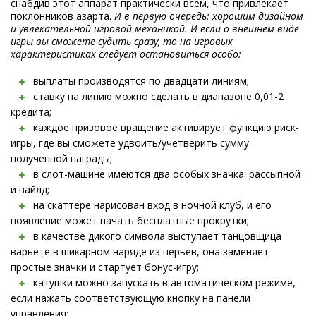
снабдив этот аппарат практически всем, что привлекает
поклонников азарта.
И в первую очередь: хорошим дизайном
и увлекательной игровой механикой. И если о внешнем виде
игры вы сможете судить сразу, то на игровых
характеристиках следует остановиться особо:
выплаты производятся по двадцати линиям;
ставку на линию можно сделать в диапазоне 0,01-2
кредита;
каждое призовое вращение активирует функцию риск-
игры, где вы сможете удвоить/учетверить сумму
полученной награды;
в слот-машине имеются два особых значка: рассыпной
и вайлд;
на скаттере нарисован вход в ночной клуб, и его
появление может начать бесплатные прокрутки;
в качестве дикого символа выступает танцовщица
варьете в шикарном наряде из перьев, она заменяет
простые значки и стартует бонус-игру;
катушки можно запускать в автоматическом режиме,
если нажать соответствующую кнопку на панели
управления;