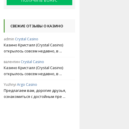
ПОЛУЧИТЬ БОНУС
СВЕЖИЕ ОТЗЫВЫ О КАЗИНО
admin
Crystal Casino
Казино Кристалл (Crystal Casino)
открылось совсем недавно, в ...
валентин
Crystal Casino
Казино Кристалл (Crystal Casino)
открылось совсем недавно, в ...
Yuzhnyi
Argo Casino
Предлагаем вам, дорогие друзья,
ознакомиться с достойным пре ...