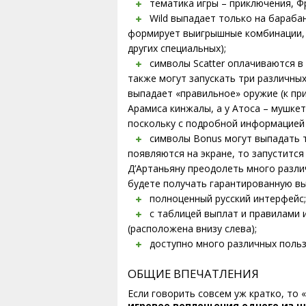
тематика игры – приключения, Фр
Wild выпадает только на бараба
формирует выигрышные комбинации,
других специальных);
символы Scatter оплачиваются в
также могут запускать три различных
выпадает «правильное» оружие (к при
Арамиса кинжалы, а у Атоса – мушке
поскольку с подробной информацией
символы Bonus могут выпадать т
появляются на экране, то запуститс
Д’Артаньяну преодолеть много разли
будете получать гарантированную вы
полноценный русский интерфейс;
с таблицей выплат и правилами 
(расположена внизу слева);
доступно много различных польз
ОБЩИЕ ВПЕЧАТЛЕНИЯ
Если говорить совсем уж кратко, то
игровое воплощения одного из 