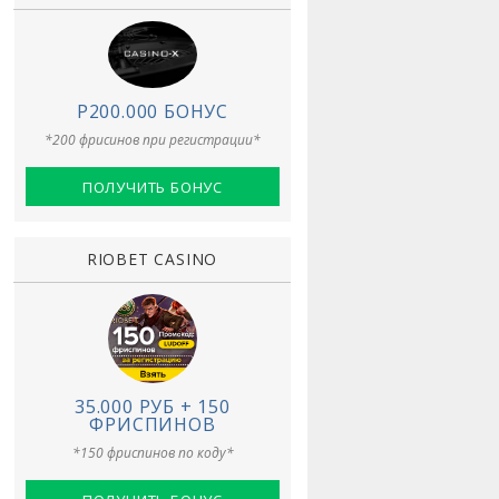
Р200.000 БОНУС
*200 фрисинов при регистрации*
ПОЛУЧИТЬ БОНУС
RIOBET CASINO
35.000 РУБ + 150
ФРИСПИНОВ
*150 фриспинов по коду*