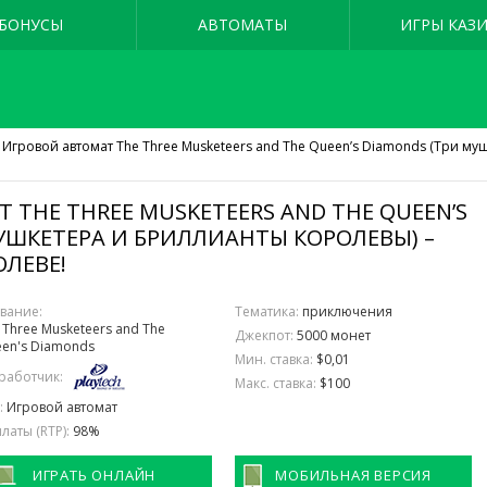
БОНУСЫ
АВТОМАТЫ
ИГРЫ КАЗ
Игровой автомат The Three Musketeers and The Queen’s Diamonds (Три м
 THE THREE MUSKETEERS AND THE QUEEN’S
УШКЕТЕРА И БРИЛЛИАНТЫ КОРОЛЕВЫ) –
ЛЕВЕ!
вание:
Тематика:
приключения
 Three Musketeers and The
Джекпот:
5000 монет
en's Diamonds
Мин. ставка:
$0,01
работчик:
Макс. ставка:
$100
:
Игровой автомат
латы (RTP):
98%
ИГРАТЬ ОНЛАЙН
МОБИЛЬНАЯ ВЕРСИЯ