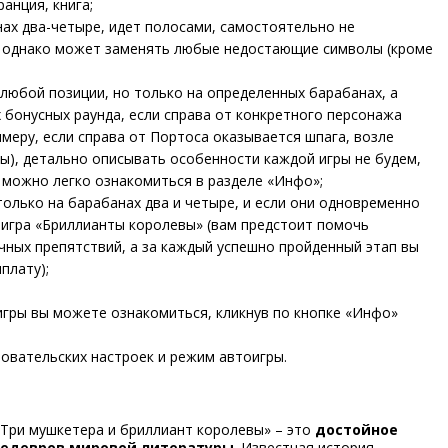
анция, книга;
нах два-четыре, идет полосами, самостоятельно не
 однако может заменять любые недостающие символы (кроме
 любой позиции, но только на определенных барабанах, а
 бонусных раунда, если справа от конкретного персонажа
меру, если справа от Портоса оказывается шпага, возле
ты), детально описывать особенности каждой игры не будем,
 можно легко ознакомиться в разделе «Инфо»;
олько на барабанах два и четыре, и если они одновременно
я игра «Бриллианты королевы» (вам предстоит помочь
чных препятствий, а за каждый успешно пройденный этап вы
плату);
игры вы можете ознакомиться, кликнув по кнопке «Инфо»
овательских настроек и режим автоигры.
 «Три мушкетера и бриллиант королевы» – это
достойное
шедевров мировой литературы
. Известная история