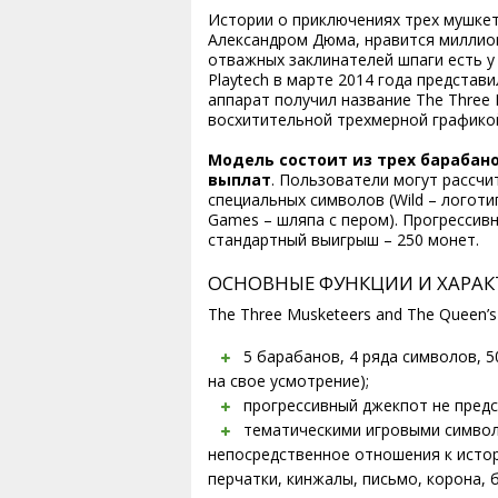
Истории о приключениях трех мушкет
Александром Дюма, нравится миллион
отважных заклинателей шпаги есть у
Playtech в марте 2014 года представ
аппарат получил название The Three 
восхитительной трехмерной графикой
Модель состоит из трех барабан
выплат
. Пользователи могут рассчи
специальных символов (Wild – логотип
Games – шляпа с пером). Прогрессив
стандартный выигрыш – 250 монет.
ОСНОВНЫЕ ФУНКЦИИ И ХАРАК
The Three Musketeers and The Queen’
5 барабанов, 4 ряда символов, 
на свое усмотрение);
прогрессивный джекпот не предс
тематическими игровыми симво
непосредственное отношения к истор
перчатки, кинжалы, письмо, корона, 