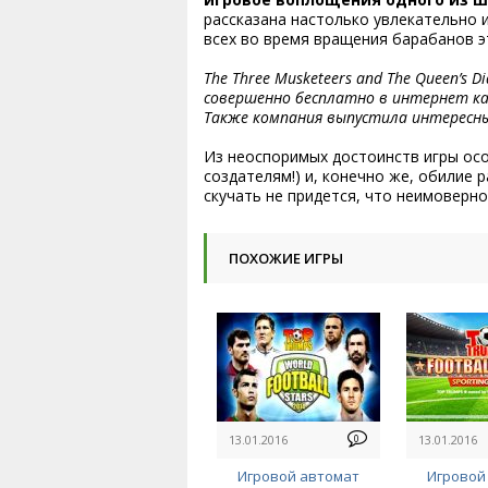
рассказана настолько увлекательно и
всех во время вращения барабанов э
The Three Musketeers and The Queen’s
совершенно бесплатно в интернет ка
Также компания выпустила интересн
Из неоспоримых достоинств игры осо
создателям!) и, конечно же, обилие 
скучать не придется, что неимоверно
ПОХОЖИЕ ИГРЫ
13.01.2016
0
13.01.2016
Игровой автомат
Игровой