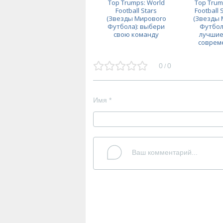
Top Trumps: World
Top Trum
Football Stars
Football 
(Звезды Мирового
(Звезды 
Футбола): выбери
Футбола
свою команду
лучшие
соврем
0
0
/
Имя
*