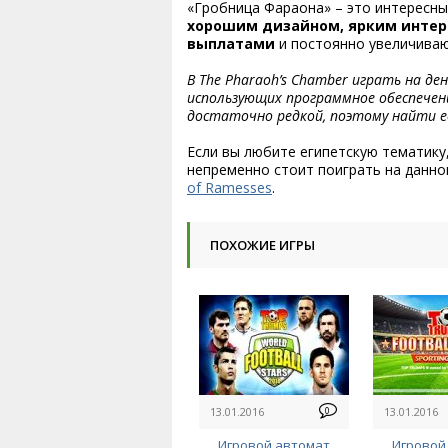
«Гробница Фараона» – это интересн
хорошим дизайном, ярким инте
выплатами
и постоянно увеличива
В The Pharaoh’s Chamber играть на де
использующих программное обеспече
достаточно редкой, поэтому найти ее
Если вы любите египетскую тематику
непременно стоит поиграть на данн
of Ramesses
.
ПОХОЖИЕ ИГРЫ
13.01.2016
0
13.01.2016
Игровой автомат
Игровой