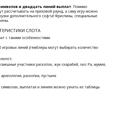
 символов и двадцать линий выплат
. Помимо
т рассчитывать на призовой раунд, а саму игру можно
грузки дополнительного софта! Фриспины, специальные
рены.
ТЕРИСТИКИ СЛОТА
мат с такими особенностями:
20 игровых линий (гемблеры могут выбирать количество
жекпот;
мешные участники раскопок, жук-скарабей, око Ра, мумия,
 археология, раскопки, пустыня;
символах, выплатах и линиях можно узнать из таблицы