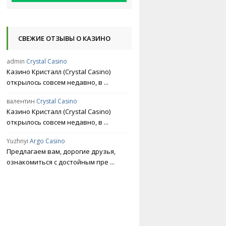
СВЕЖИЕ ОТЗЫВЫ О КАЗИНО
admin
Crystal Casino
Казино Кристалл (Crystal Casino)
открылось совсем недавно, в ...
валентин
Crystal Casino
Казино Кристалл (Crystal Casino)
открылось совсем недавно, в ...
Yuzhnyi
Argo Casino
Предлагаем вам, дорогие друзья,
ознакомиться с достойным пре ...