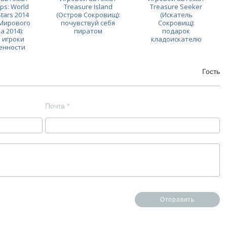
ps: World
Treasure Island
Treasure Seeker
Stars 2014
(Остров Сокровищ):
(Искатель
Мирового
почувствуй себя
Сокровищ):
 2014):
пиратом
подарок
 игроки
кладоискателю
енности
Гость
Почта
*