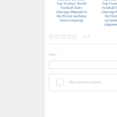
Top Trumps: World
Top Trum
Football Stars
Football 
(Звезды Мирового
(Звезды 
Футбола): выбери
Футбола
свою команду
лучшие
соврем
0
0
/
Имя
*