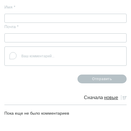
Имя
*
Почта
*
Сначала
новые
Пока еще не было комментариев