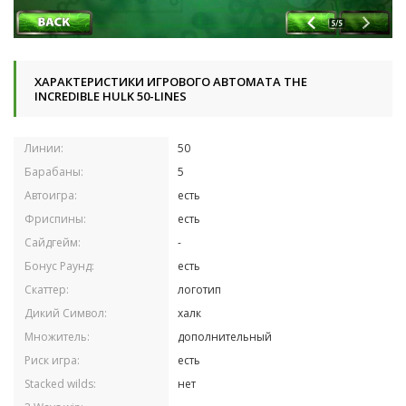
ХАРАКТЕРИСТИКИ ИГРОВОГО АВТОМАТА THE
INCREDIBLE HULK 50-LINES
Линии:
50
Барабаны:
5
Автоигра:
есть
Фриспины:
есть
Сайдгейм:
-
Бонус Раунд:
есть
Скаттер:
логотип
Дикий Символ:
халк
Множитель:
дополнительный
Риск игра:
есть
Stacked wilds:
нет