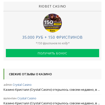
RIOBET CASINO
35.000 РУБ + 150 ФРИСПИНОВ
*150 фриспинов по коду*
ПОЛУЧИТЬ БОНУС
СВЕЖИЕ ОТЗЫВЫ О КАЗИНО
admin
Crystal Casino
Казино Кристалл (Crystal Casino) открылось совсем недавно, в ...
валентин
Crystal Casino
Казино Кристалл (Crystal Casino) открылось совсем недавно, в ...