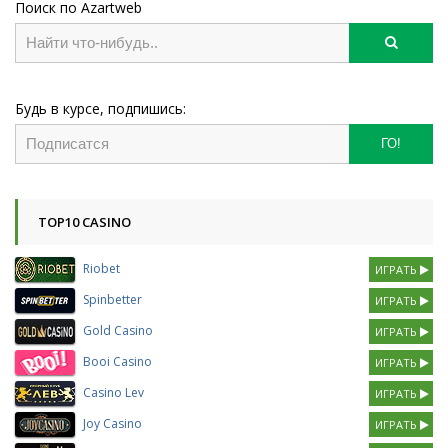
Поиск по Azartweb
Будь в курсе, подпишись:
ГО!
TOP10 CASINO
Riobet
ИГРАТЬ
Spinbetter
ИГРАТЬ
Gold Casino
ИГРАТЬ
Booi Casino
ИГРАТЬ
Casino Lev
ИГРАТЬ
Joy Casino
ИГРАТЬ