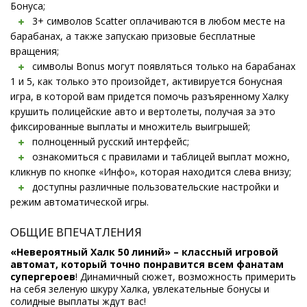
Бонуса;
3+ символов Scatter оплачиваются в любом месте на
барабанах, а также запускаю призовые бесплатные
вращения;
символы Bonus могут появляться только на барабанах
1 и 5, как только это произойдет, активируется бонусная
игра, в которой вам придется помочь разъяренному Халку
крушить полицейские авто и вертолеты, получая за это
фиксированные выплаты и множитель выигрышей;
полноценный русский интерфейс;
ознакомиться с правилами и таблицей выплат можно,
кликнув по кнопке «Инфо», которая находится слева внизу;
доступны различные пользовательские настройки и
режим автоматической игры.
ОБЩИЕ ВПЕЧАТЛЕНИЯ
«Невероятный Халк 50 линий» – классный игровой
автомат, который точно понравится всем фанатам
супергероев
! Динамичный сюжет, возможность примерить
на себя зеленую шкуру Халка, увлекательные бонусы и
солидные выплаты ждут вас!