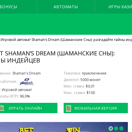
БОНУСЫ
АВТОМАТЫ
ИГРЫ КАЗ
Игровой автомат Shaman’s Dream (Шаманские Сны): разгадайте тайны ин
 SHAMAN’S DREAM (ШАМАНСКИЕ СНЫ):
НЫ ИНДЕЙЦЕВ
вание:
Shaman's Dream
Тематика:
приключения
Джекпот:
5000 монет
работчик:
Мин. ставка:
$0,01
:
Игровой автомат
Макс. ставка:
$100
латы (RTP):
96,9%
ИГРАТЬ ОНЛАЙН
МОБИЛЬНАЯ ВЕРСИЯ