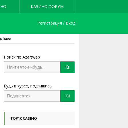
ИНО
КАЗИНО ФОРУМ
Регистрация / Вход
дейцев
Поиск по Azartweb
Будь в курсе, подпишись:
ГО!
TOP10 CASINO