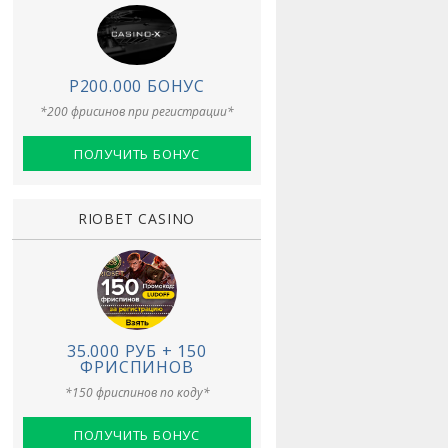
Р200.000 БОНУС
*200 фрисинов при регистрации*
ПОЛУЧИТЬ БОНУС
RIOBET CASINO
35.000 РУБ + 150
ФРИСПИНОВ
*150 фриспинов по коду*
ПОЛУЧИТЬ БОНУС