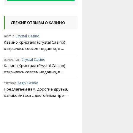
СВЕЖИЕ ОТЗЫВЫ О КАЗИНО
admin
Crystal Casino
Казино Кристалл (Crystal Casino)
открылось совсем недавно, в ...
валентин
Crystal Casino
Казино Кристалл (Crystal Casino)
открылось совсем недавно, в ...
Yuzhnyi
Argo Casino
Предлагаем вам, дорогие друзья,
ознакомиться с достойным пре ...