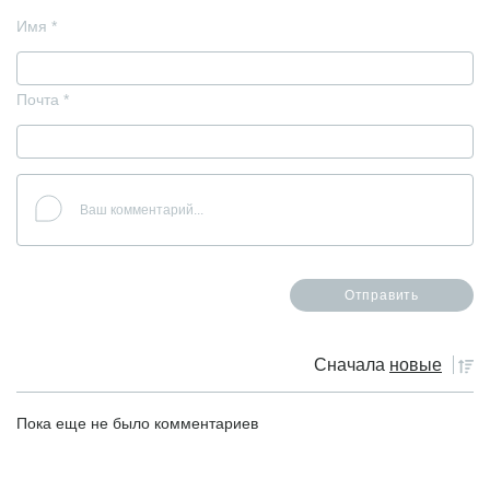
Имя
*
Почта
*
Сначала
новые
Пока еще не было комментариев