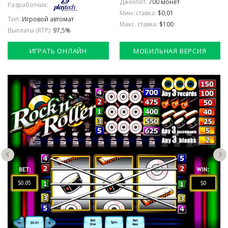
Джекпот:
700 монет
Разработчик:
Мин. ставка:
$0,01
Тип:
Игровой автомат
Макс. ставка:
$100
Выплаты (RTP):
97,5%
ИГРАТЬ ОНЛАЙН
МОБИЛЬНАЯ ВЕРСИЯ