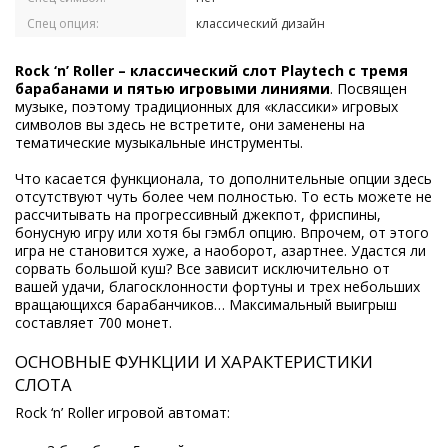
Спец опция:
классический дизайн
Rock ‘n’ Roller – классический слот Playtech с тремя
барабанами и пятью игровыми линиями
. Посвящен
музыке, поэтому традиционных для «классики» игровых
символов вы здесь не встретите, они заменены на
тематические музыкальные инструменты.
Что касается функционала, то дополнительные опции здесь
отсутствуют чуть более чем полностью. То есть можете не
рассчитывать на прогрессивный джекпот, фриспины,
бонусную игру или хотя бы гэмбл опцию. Впрочем, от этого
игра не становится хуже, а наоборот, азартнее. Удастся ли
сорвать большой куш? Все зависит исключительно от
вашей удачи, благосклонности фортуны и трех небольших
вращающихся барабанчиков… Максимальный выигрыш
составляет 700 монет.
ОСНОВНЫЕ ФУНКЦИИ И ХАРАКТЕРИСТИКИ
СЛОТА
Rock ‘n’ Roller игровой автомат: