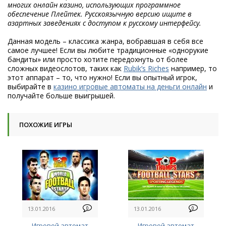
многих онлайн казино, использующих программное
обеспечение Плейтек. Русскоязычную версию ищите в
азартных заведениях с доступом к русскому интерфейсу.
Данная модель – классика жанра, вобравшая в себя все
самое лучшее! Если вы любите традиционные «однорукие
бандиты» или просто хотите передохнуть от более
сложных видеослотов, таких как
Rubik’s Riches
например, то
этот аппарат – то, что нужно! Если вы опытный игрок,
выбирайте в
казино игровые автоматы на деньги онлайн
и
получайте больше выигрышей.
ПОХОЖИЕ ИГРЫ
13.01.2016
0
13.01.2016
0
Игровой автомат
Игровой автомат