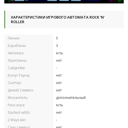
ХАРАКТЕРИСТИКИ ИГРОВОГО АВТОМАТА ROCK 'N'
ROLLER
Линии:
5
Барабаны:
3
Автоигра:
есть
Фриспины:
нет
Сайдгейм:
-
Бонус Раунд:
нет
Скаттер:
нет
Дикий Символ:
нет
Множитель:
дополнительный
Риск игра:
есть
Stacked wilds:
нет
2 Ways win:
-
Спец символ:
нет