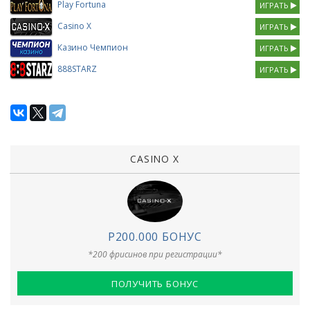
Play Fortuna
ИГРАТЬ
Casino X
ИГРАТЬ
Казино Чемпион
ИГРАТЬ
888STARZ
ИГРАТЬ
CASINO X
Р200.000 БОНУС
*200 фрисинов при регистрации*
ПОЛУЧИТЬ БОНУС