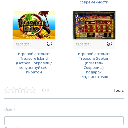
современности
13.01.2016
0
13.01.2016
0
Игровой автомат
Игровой автомат
Treasure Island
Treasure Seeker
(Остров Сокровищ):
(Искатель
почувствуй себя
Сокровищ):
пиратом
подарок
кладоискателю
0
0
Гость
/
Имя
*