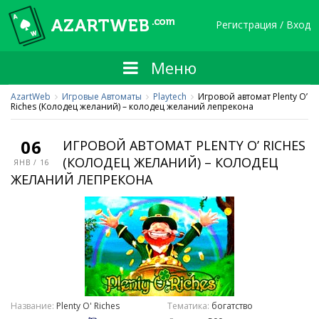
Регистрация / Вход
Меню
AzartWeb
Игровые Автоматы
Playtech
Игровой автомат Plenty O’
Riches (Колодец желаний) – колодец желаний лепрекона
06
ИГРОВОЙ АВТОМАТ PLENTY O’ RICHES
(КОЛОДЕЦ ЖЕЛАНИЙ) – КОЛОДЕЦ
ЯНВ / 16
ЖЕЛАНИЙ ЛЕПРЕКОНА
Название:
Plenty O' Riches
Тематика:
богатство