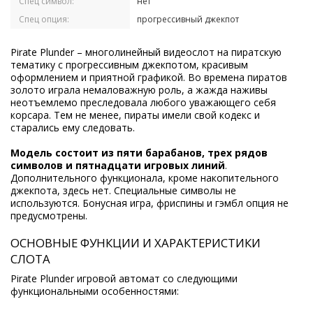
Спец символ:
нет
Спец опция:
прогрессивный джекпот
Pirate Plunder – многолинейный видеослот на пиратскую
тематику с прогрессивным джекпотом, красивым
оформлением и приятной графикой. Во времена пиратов
золото играла немаловажную роль, а жажда наживы
неотъемлемо преследовала любого уважающего себя
корсара. Тем не менее, пираты имели свой кодекс и
старались ему следовать.
Модель состоит из пяти барабанов, трех рядов
символов и пятнадцати игровых линий
.
Дополнительного функционала, кроме накопительного
джекпота, здесь нет. Специальные символы не
используются. Бонусная игра, фриспины и гэмбл опция не
предусмотрены.
ОСНОВНЫЕ ФУНКЦИИ И ХАРАКТЕРИСТИКИ
СЛОТА
Pirate Plunder игровой автомат со следующими
функциональными особенностями: