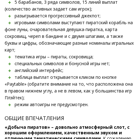
5 барабанов, 3 ряда символов, 15 линий выплат
(количество активных задает сам игрок);
разыгрывается прогрессивный джекпот;
игровыми символами выступают пиратский корабль на
фоне луны, очаровательная девушка-пиратка, карта
сокровищ, череп в бандане и с двумя шпагами, а также
буквы и цифры, обозначающие разные номиналы игральных
карт;
тематика игры – пираты, сокровища;
специальных символов и бонусной игры нет;
английский интерфейс;
таблица выплат открывается кликом по кнопке
«Paytable» (обратите внимание на то, что расположена она
в правом нижнем углу, а не в левом, как у большинства игр
Плэйтек);
режим автоигры не предусмотрен.
ОБЩИЕ ВПЕЧАТЛЕНИЯ
«Добыча пиратов» – довольно атмосферный слот, с
хорошим оформлением, качественным звуком и
отличными тематическими символами
. К сожалению,