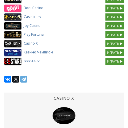
Booi Casino
ИГРАТЬ
Casino Lev
ИГРАТЬ
Joy Casino
ИГРАТЬ
Play Fortuna
ИГРАТЬ
Casino X
ИГРАТЬ
Казино Чемпион
ИГРАТЬ
888STARZ
ИГРАТЬ
CASINO X