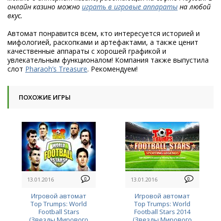
онлайн казино можно
играть в игровые аппараты
на любой
вкус.
Автомат понравится всем, кто интересуется историей и
мифологией, раскопками и артефактами, а также ценит
качественные аппараты с хорошей графикой и
увлекательным функционалом! Компания также выпустила
слот
Pharaoh’s Treasure
. Рекомендуем!
ПОХОЖИЕ ИГРЫ
13.01.2016
0
13.01.2016
0
Игровой автомат
Игровой автомат
Top Trumps: World
Top Trumps: World
Football Stars
Football Stars 2014
(Звезды Мирового
(Звезды Мирового