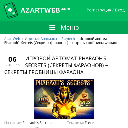
Регистрация / Вход
Меню
AzartWeb
Игровые Автоматы
Playtech
Игровой автомат
Pharaoh’s Secrets (Секреты фараонов) – секреты гробницы Фараона!
06
ИГРОВОЙ АВТОМАТ PHARAOH’S
SECRETS (СЕКРЕТЫ ФАРАОНОВ) –
ЯНВ / 16
СЕКРЕТЫ ГРОБНИЦЫ ФАРАОНА!
Название:
Pharaoh's Secrets
Тематика:
Египет