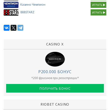
Казино Чемпион
ИГРАТЬ
888STARZ
ИГРАТЬ
CASINO X
Р200.000 БОНУС
*200 фрисинов при регистрации*
ПОЛУЧИТЬ БОНУС
RIOBET CASINO