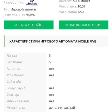
Джекпот:
5000 монет
Разработчик:
Мин. ставка:
$0,01
Тип:
Игровой автомат
Макс. ставка:
$50
Выплаты (RTP):
96,8%
ИГРАТЬ ОНЛАЙН
МОБИЛЬНАЯ ВЕРСИЯ
ХАРАКТЕРИСТИКИ ИГРОВОГО АВТОМАТА NOBLE FIVE
Линии:
5
Барабаны:
5
Автоигра:
нет
Фриспины:
нет
Сайдгейм:
-
Бонус Раунд:
нет
Скаттер:
нет
Дикий Символ:
нет
Множитель:
дополнительный