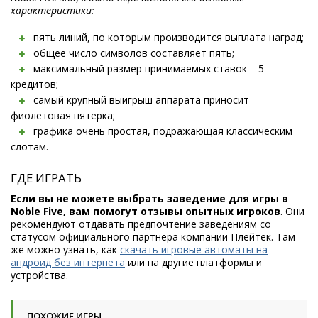
характеристики:
пять линий, по которым производится выплата наград;
общее число символов составляет пять;
максимальный размер принимаемых ставок – 5
кредитов;
самый крупный выигрыш аппарата приносит
фиолетовая пятерка;
графика очень простая, подражающая классическим
слотам.
ГДЕ ИГРАТЬ
Если вы не можете выбрать заведение для игры в
Noble Five, вам помогут отзывы опытных игроков
. Они
рекомендуют отдавать предпочтение заведениям со
статусом официального партнера компании Плейтек. Там
же можно узнать, как
скачать игровые автоматы на
андроид без интернета
или на другие платформы и
устройства.
ПОХОЖИЕ ИГРЫ