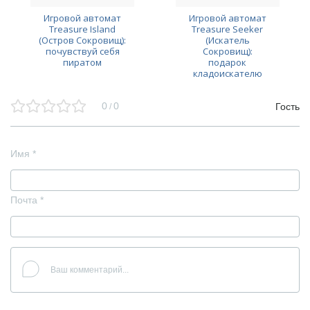
Игровой автомат
Игровой автомат
Treasure Island
Treasure Seeker
(Остров Сокровищ):
(Искатель
почувствуй себя
Сокровищ):
пиратом
подарок
кладоискателю
0
0
Гость
/
Имя
*
Почта
*