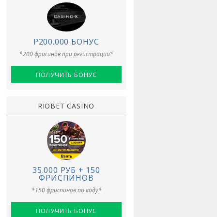
Р200.000 БОНУС
*200 фрисинов при регистрации*
ПОЛУЧИТЬ БОНУС
RIOBET CASINO
35.000 РУБ + 150
ФРИСПИНОВ
*150 фриспинов по коду*
ПОЛУЧИТЬ БОНУС