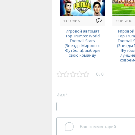
13.01.2016
0
13.01.2016
Игровой автомат
Игровой
Top Trumps: World
Top Trum
Football Stars
Football 
(Звезды Мирового
(Звезды 
Футбола): выбери
Футбола
свою команду
лучшие
соврем
0
0
/
Имя
*