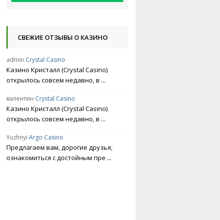
СВЕЖИЕ ОТЗЫВЫ О КАЗИНО
admin
Crystal Casino
Казино Кристалл (Crystal Casino)
открылось совсем недавно, в ...
валентин
Crystal Casino
Казино Кристалл (Crystal Casino)
открылось совсем недавно, в ...
Yuzhnyi
Argo Casino
Предлагаем вам, дорогие друзья,
ознакомиться с достойным пре ...