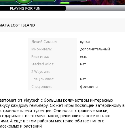
АТА LOST ISLAND
Дикий Символ:
вулкан
Множитель:
дополнительный
Риск игра:
есть
Stacked wilds:
нет
2 Ways win:
-
Спец символ:
нет
Спец опция:
фриспины
 автомат от Playtech с большим количеством интересных
 вкусу каждому гемблеру. Сюжет игры посвящен затерянному в
 странное племя туземцев. Они носят страшные маски,
о одаривают всех смельчаков, решившихся посетить их
ями. А еще в этом райском местечке обитает много
асекомых и растений!