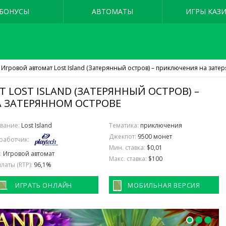
БОНУСЫ
АВТОМАТЫ
ИГРЫ КАЗ
Игровой автомат Lost Island (Затерянный остров) – приключения на зате
 LOST ISLAND (ЗАТЕРЯННЫЙ ОСТРОВ) –
 ЗАТЕРЯННОМ ОСТРОВЕ
вание:
Lost Island
Тематика:
приключения
Джекпот:
9500 монет
работчик:
Мин. ставка:
$0,01
:
Игровой автомат
Макс. ставка:
$100
латы (RTP):
96,1%
ИГРАТЬ ОНЛАЙН
МОБИЛЬНАЯ ВЕРСИЯ