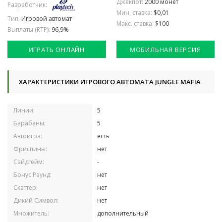
Джекпот:
2000 монет
Разработчик:
Мин. ставка:
$0,01
Тип:
Игровой автомат
Макс. ставка:
$100
Выплаты (RTP):
96,9%
ИГРАТЬ ОНЛАЙН
МОБИЛЬНАЯ ВЕРСИЯ
ХАРАКТЕРИСТИКИ ИГРОВОГО АВТОМАТА JUNGLE MAFIA
Линии:
5
Барабаны:
5
Автоигра:
есть
Фриспины:
нет
Сайдгейм:
-
Бонус Раунд:
нет
Скаттер:
нет
Дикий Символ:
нет
Множитель:
дополнительный