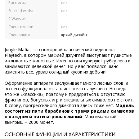
Риск игра:
нет
Stacked wilds:
нет
2 Ways win:
-
Спец символ:
нет
Спец опция:
яркий дизайн
Jungle Mafia – это юморной классический видеослот
Playtech, в котором мафией джунглей выступают пушистые
и клыкастые животные. Именно они курируют рубку леса и
занимаются дележкой денег. Но у вас появился шанс
изменять все, урвав солидный кусок их добычи!
Оформление аппарата заслуживает много лесных слов, а
вот его функционал оставляет желать лучшего. Но ведь
это же «классика», поэтому и придираться к отсутствию
фриспинов, бонусных игр и специальных символов не стоит.
К слову, прогрессивного джекпота здесь тоже нет.
Модель
состоит из пяти барабанов с тремя рядами символов
в каждом и пяти игровых линий
. Максимальный
выигрыш – 2000 монет.
ОСНОВНЫЕ ФУНКЦИИ И ХАРАКТЕРИСТИКИ