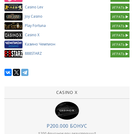
Casino Lev
ИГРАТЬ
Joy Casino
ИГРАТЬ
Play Fortuna
ИГРАТЬ
Casino X
ИГРАТЬ
Казино Чемпион
ИГРАТЬ
888STARZ
ИГРАТЬ
CASINO X
Р200.000 БОНУС
*200 фрисинов при регистрации*