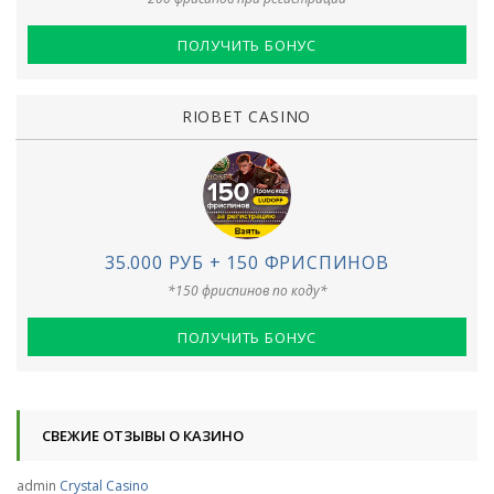
ПОЛУЧИТЬ БОНУС
RIOBET CASINO
35.000 РУБ + 150 ФРИСПИНОВ
*150 фриспинов по коду*
ПОЛУЧИТЬ БОНУС
СВЕЖИЕ ОТЗЫВЫ О КАЗИНО
admin
Crystal Casino