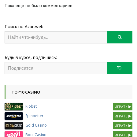
Пока еще не было комментариев
Поиск по Azartweb
Будь в курсе, подпишись:
ГО!
TOP10 CASINO
Riobet
ИГРАТЬ
Spinbetter
ИГРАТЬ
Gold Casino
ИГРАТЬ
Booi Casino
ИГРАТЬ