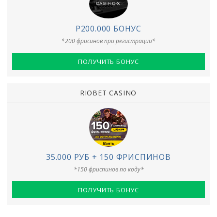
Р200.000 БОНУС
*200 фрисинов при регистрации*
ПОЛУЧИТЬ БОНУС
RIOBET CASINO
35.000 РУБ + 150 ФРИСПИНОВ
*150 фриспинов по коду*
ПОЛУЧИТЬ БОНУС