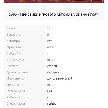
ХАРАКТЕРИСТИКИ ИГРОВОГО АВТОМАТА GEISHA STORY
Линии:
15
Барабаны:
5
Автоигра:
есть
Фриспины:
есть
Сайдгейм:
-
Бонус Раунд:
есть
Скаттер:
старец
Дикий Символ:
самурай
Множитель:
дополнительный
Риск игра:
есть
Stacked wilds:
нет
2 Ways win:
-
Спец символ:
гейша