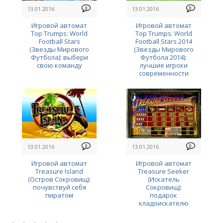
13.01.2016
0
13.01.2016
0
Игровой автомат
Игровой автомат
Top Trumps: World
Top Trumps: World
Football Stars
Football Stars 2014
(Звезды Мирового
(Звезды Мирового
Футбола): выбери
Футбола 2014):
свою команду
лучшие игроки
современности
13.01.2016
0
13.01.2016
0
Игровой автомат
Игровой автомат
Treasure Island
Treasure Seeker
(Остров Сокровищ):
(Искатель
почувствуй себя
Сокровищ):
пиратом
подарок
кладоискателю