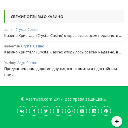
СВЕЖИЕ ОТЗЫВЫ О КАЗИНО
admin
Crystal Casino
Казино Кристалл (Crystal Casino) открылось совсем недавно, в ...
валентин
Crystal Casino
Казино Кристалл (Crystal Casino) открылось совсем недавно, в ...
Yuzhnyi
Argo Casino
Предлагаем вам, дорогие друзья, ознакомиться с достойным
пре ...
© Azartweb.com 2017. Все права защищены.