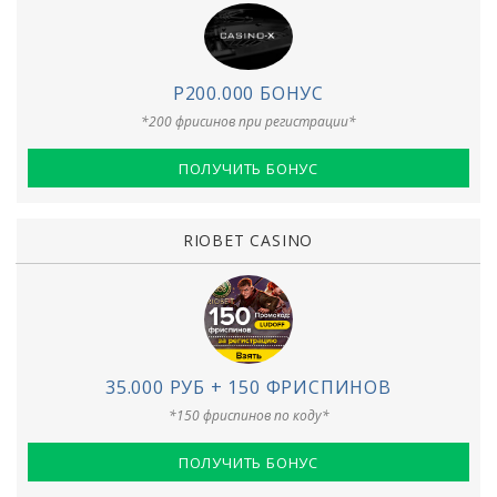
Р200.000 БОНУС
*200 фрисинов при регистрации*
ПОЛУЧИТЬ БОНУС
RIOBET CASINO
35.000 РУБ + 150 ФРИСПИНОВ
*150 фриспинов по коду*
ПОЛУЧИТЬ БОНУС