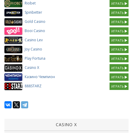
Riobet
ИГРАТЬ
Spinbetter
ИГРАТЬ
Gold Casino
ИГРАТЬ
Booi Casino
ИГРАТЬ
Casino Lev
ИГРАТЬ
Joy Casino
ИГРАТЬ
Play Fortuna
ИГРАТЬ
Casino X
ИГРАТЬ
Казино Чемпион
ИГРАТЬ
888STARZ
ИГРАТЬ
CASINO X