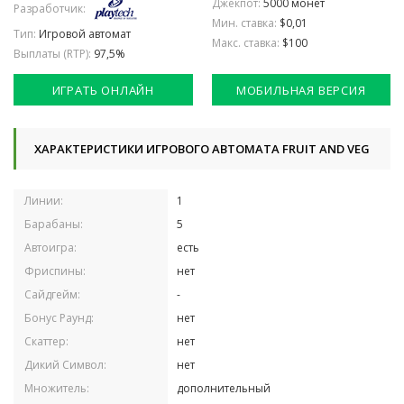
Джекпот:
5000 монет
Разработчик:
Мин. ставка:
$0,01
Тип:
Игровой автомат
Макс. ставка:
$100
Выплаты (RTP):
97,5%
ИГРАТЬ ОНЛАЙН
МОБИЛЬНАЯ ВЕРСИЯ
ХАРАКТЕРИСТИКИ ИГРОВОГО АВТОМАТА FRUIT AND VEG
Линии:
1
Барабаны:
5
Автоигра:
есть
Фриспины:
нет
Сайдгейм:
-
Бонус Раунд:
нет
Скаттер:
нет
Дикий Символ:
нет
Множитель:
дополнительный