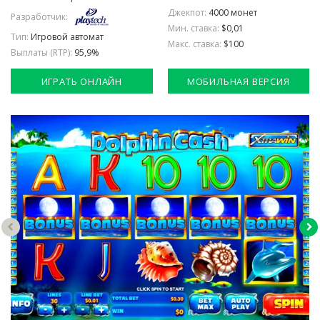
Джекпот:
4000 монет
Разработчик:
Мин. ставка:
$0,01
Тип:
Игровой автомат
Макс. ставка:
$100
Выплаты (RTP):
95,9%
ИГРАТЬ ОНЛАЙН
МОБИЛЬНАЯ ВЕРСИЯ