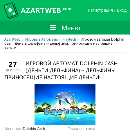
Регистрация / Вход
Меню
AzartWeb
Игровые Автоматы
Playtech
Игровой автомат Dolphin
Cash (Деньги дельфина) – дельфины, приносящие настоящие
деньги!
27
ИГРОВОЙ АВТОМАТ DOLPHIN CASH
(ДЕНЬГИ ДЕЛЬФИНА) – ДЕЛЬФИНЫ,
ДЕК / 15
ПРИНОСЯЩИЕ НАСТОЯЩИЕ ДЕНЬГИ!
Название:
Dolphin Cash
Тематика:
океан