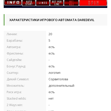
ХАРАКТЕРИСТИКИ ИГРОВОГО АВТОМАТА DAREDEVIL
Линии:
20
Барабаны:
5
Автоигра:
есть
Фриспины:
есть
Сайдгейм:
-
Бонус Раунд:
есть
Скаттер:
логотип
Дикий Символ:
Сорвиголова
Множитель:
дополнительный
Риск игра:
есть
Stacked wilds:
нет
2 Ways win:
-