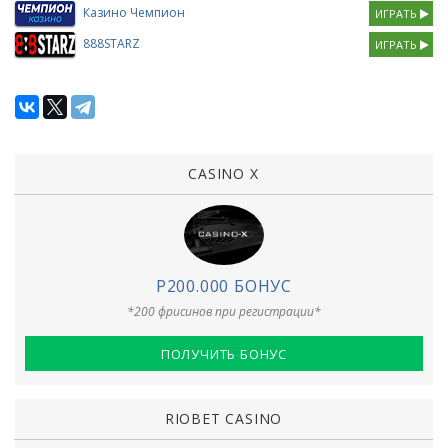
Казино Чемпион
ИГРАТЬ
888STARZ
ИГРАТЬ
CASINO X
Р200.000 БОНУС
*200 фрисинов при регистрации*
ПОЛУЧИТЬ БОНУС
RIOBET CASINO