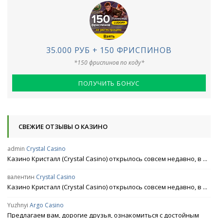
35.000 РУБ + 150 ФРИСПИНОВ
*150 фриспинов по коду*
ПОЛУЧИТЬ БОНУС
СВЕЖИЕ ОТЗЫВЫ О КАЗИНО
admin
Crystal Casino
Казино Кристалл (Crystal Casino) открылось совсем недавно, в ...
валентин
Crystal Casino
Казино Кристалл (Crystal Casino) открылось совсем недавно, в ...
Yuzhnyi
Argo Casino
Предлагаем вам, дорогие друзья, ознакомиться с достойным