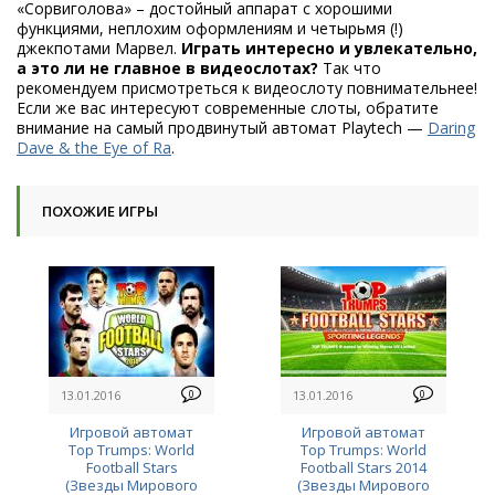
«Сорвиголова» – достойный аппарат с хорошими
функциями, неплохим оформлениям и четырьмя (!)
джекпотами Марвел.
Играть интересно и увлекательно,
а это ли не главное в видеослотах?
Так что
рекомендуем присмотреться к видеослоту повнимательнее!
Если же вас интересуют современные слоты, обратите
внимание на самый продвинутый автомат Playtech —
Daring
Dave & the Eye of Ra
.
ПОХОЖИЕ ИГРЫ
13.01.2016
0
13.01.2016
0
Игровой автомат
Игровой автомат
Top Trumps: World
Top Trumps: World
Football Stars
Football Stars 2014
(Звезды Мирового
(Звезды Мирового