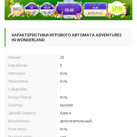
ХАРАКТЕРИСТИКИ ИГРОВОГО АВТОМАТА ADVENTURES
IN WONDERLAND
Линии:
25
Барабаны:
5
Автоигра:
есть
Фриспины:
есть
Сайдгейм:
-
Бонус Раунд:
есть
Скаттер:
кролик
Дикий Символ:
Алиса
Множитель:
дополнительный
Риск игра:
есть
Stacked wilds:
нет