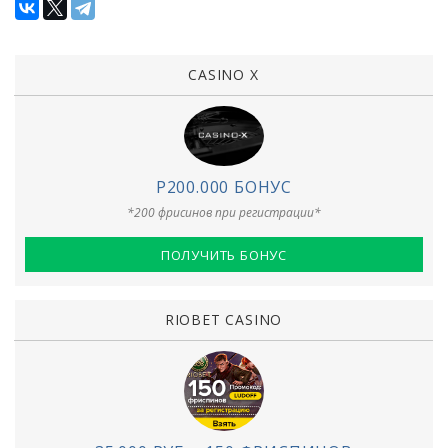
CASINO X
Р200.000 БОНУС
*200 фрисинов при регистрации*
ПОЛУЧИТЬ БОНУС
RIOBET CASINO