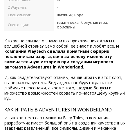
2 Ways win:
-
Спец символ:
шляпник, нора
тематическая бонусная игра,
Спец опция:
фриспины
Кто же не слышал о знаменитых приключениях Алисы в
волшебной стране? Само собой, ее знают и любят все.
И
компания Playtech сделала приятный сюрприз
поклонникам азарта, взяв за основу именно эту
замечательную историю при создании игрового
автомата Adventures in Wonderland.
И, как свидетельствуют отзывы, начав играть в этот слот,
вы не разочаруетесь. Ведь здесь вас будут ждать все
любимые персонажи, а кроме того, щедрые бонусы и
множество возможностей сорвать по-настоящему крупный
куш.
КАК ИГРАТЬ В ADVENTURES IN WONDERLAND
И так как тема слот-машины Fairy Tales, а компания-
разработчик имеет большой опыт в создании качественных
азартных развлечений, все символы, дизайн и механика