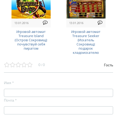
13.01.2016
0
13.01.2016
0
Игровой автомат
Игровой автомат
Treasure Island
Treasure Seeker
(Остров Сокровищ):
(Искатель
почувствуй себя
Сокровищ):
пиратом
подарок
кладоискателю
0
0
Гость
/
Имя
*
Почта
*