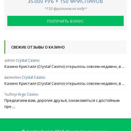
35.000 РУБ + 150 ФРИСПИНОВ
*150 фриспинов по коду*
ПОЛУЧИТЬ БОНУС
СВЕЖИЕ ОТЗЫВЫ О КАЗИНО
admin
Crystal Casino
Казино Кристалл (Crystal Casino) открылось совсем недавно, в ...
валентин
Crystal Casino
Казино Кристалл (Crystal Casino) открылось совсем недавно, в ...
Yuzhnyi
Argo Casino
Предлагаем вам, дорогие друзья, ознакомиться с достойным
пре ...