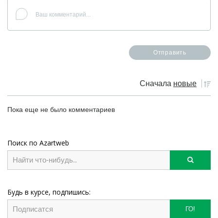
Сначала
новые
Пока еще не было комментариев
Поиск по Azartweb
Будь в курсе, подпишись:
ГО!