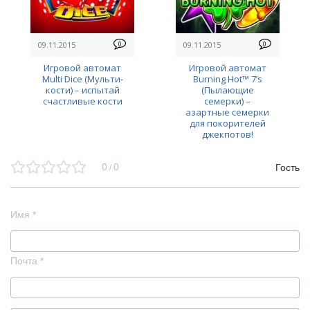
09.11.2015
0
09.11.2015
0
Игровой автомат
Игровой автомат
Multi Dice (Мульти-
Burning Hot™ 7’s
кости) – испытай
(Пылающие
счастливые кости
семерки) –
азартные семерки
для покорителей
джекпотов!
0
0
Гость
/
Имя
*
Почта
*