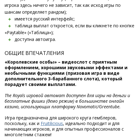
игрока здесь ничего не зависит, так как исход игры по
шансам определяет рандом);
имеется русский интерфейс;
таблица выплат откроется, если вы кликнете по кнопке
«Paytable» («Таблица»);
доступна автоигра.
ОБЩИЕ ВПЕЧАТЛЕНИЯ
«Королевские особы» – видеослот с приятным
оформлением, хорошими звуковыми эффектами и
необычными функциями (призовая игра в виде
дополнительного 3-барабанного слота), который
порадует своими выплатами.
The Royals игровой автомат доступен для игры на деньги и
бесплатные фишки (демо режим) в большинстве онлайн
казино, использующих платформу Novomatic/Greentube.
Игра предназначена для широкого круга гемблеров,
поскольку, как и
Fruitilicious
, идеально подходит и для
начинающих игроков, и для опытных профессионалов с
многолетним стажем!