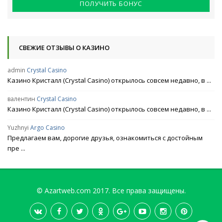
ПОЛУЧИТЬ БОНУС
СВЕЖИЕ ОТЗЫВЫ О КАЗИНО
admin
Crystal Casino
Казино Кристалл (Crystal Casino) открылось совсем недавно, в ...
валентин
Crystal Casino
Казино Кристалл (Crystal Casino) открылось совсем недавно, в ...
Yuzhnyi
Argo Casino
Предлагаем вам, дорогие друзья, ознакомиться с достойным
пре ...
© Azartweb.com 2017. Все права защищены.