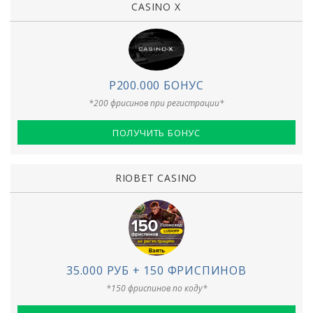
CASINO X
Р200.000 БОНУС
*200 фрисинов при регистрации*
ПОЛУЧИТЬ БОНУС
RIOBET CASINO
35.000 РУБ + 150 ФРИСПИНОВ
*150 фриспинов по коду*