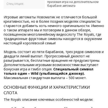
призовая игра на дополнительном
Спец опция:
барабане автомата
Игровые автоматы Новоматик не отличаются большой
креативностью, но в более поздних моделях специалисты
стараются добавить хоть немного оригинальности. Именно
о таком аппарате мы и поговорим в данном обзоре,
посвященном многолинейному видеослоту The Royals, где
традиционные фруктовые символы находятся в окружении
настоящей королевской семьи!
Модель состоит из пяти барабанов, трех рядов символов и
двадцати линий выплат. Прогрессивный джекпот не
разыгрывается, бесплатные вращения не предусмотрены.
Дополнительными игровыми возможностями выступают
бонусная игра и гэмбл опция.
Специальный символ
только один – Wild (улыбающийся джокер).
Максимальная стандартная выплата – 500 монет.
ОСНОВНЫЕ ФУНКЦИИ И ХАРАКТЕРИСТИКИ
СЛОТА
The Royals описание ключевых особенностей модели: