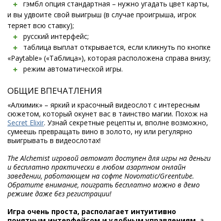
гэмбл опция стандартная – нужно угадать цвет карты,
и вы удвоите свой выигрыш (в случае проигрыша, игрок
теряет всю ставку);
русский интерфейс;
таблица выплат открывается, если кликнуть по кнопке
«Paytable» («Таблица»), которая расположена справа внизу;
режим автоматической игры.
ОБЩИЕ ВПЕЧАТЛЕНИЯ
«Алхимик» – яркий и красочный видеослот с интересным
сюжетом, который окунет вас в таинство магии. Похож на
Secret Elixir
. Узнай секретные рецепты и, вполне возможно,
сумеешь превращать вино в золото, ну или регулярно
выигрывать в видеослотах!
The Alchemist игровой автомат доступен для игры на деньги
и бесплатно практически в любом азартном онлайн
заведении, работающем на софте Novomatic/Greentube.
Обратите внимание, поиграть бесплатно можно в демо
режиме даже без регистрации!
Игра очень проста, располагает интуитивно
понятным интерфейсом и удобным управлениям,
а