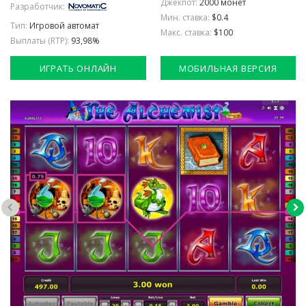
Джекпот:
2000 монет
Разработчик:
Мин. ставка:
$0.4
Тип:
Игровой автомат
Макс. ставка:
$100
Выплаты (RTP):
93,98%
ИГРАТЬ ОНЛАЙН
МОБИЛЬНАЯ ВЕРСИЯ