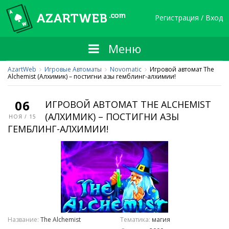
Регистрация / Вход
Меню
AzartWeb
Игровые Автоматы
Novomatic
Игровой автомат The
Alchemist (Алхимик) – постигни азы гемблинг-алхимии!
06
ИГРОВОЙ АВТОМАТ THE ALCHEMIST
(АЛХИМИК) – ПОСТИГНИ АЗЫ
НОЯ / 15
ГЕМБЛИНГ-АЛХИМИИ!
Название:
The Alchemist
Тематика:
магия