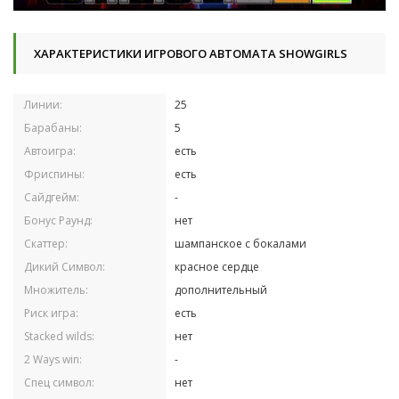
ХАРАКТЕРИСТИКИ ИГРОВОГО АВТОМАТА SHOWGIRLS
Линии:
25
Барабаны:
5
Автоигра:
есть
Фриспины:
есть
Сайдгейм:
-
Бонус Раунд:
нет
Скаттер:
шампанское с бокалами
Дикий Символ:
красное сердце
Множитель:
дополнительный
Риск игра:
есть
Stacked wilds:
нет
2 Ways win:
-
Спец символ:
нет