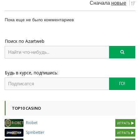
Сначала
новые
Пока еще не было комментариев
Поиск по Azartweb
Будь в курсе, подпишись:
ГО!
TOP10 CASINO
Riobet
ИГРАТЬ
Spinbetter
ИГРАТЬ