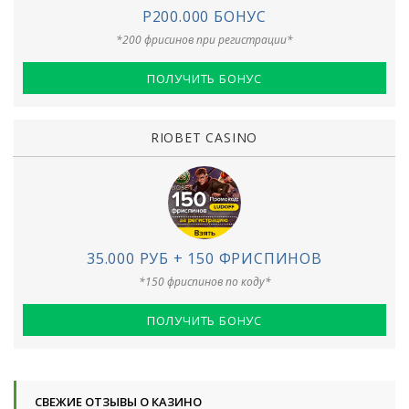
Р200.000 БОНУС
*200 фрисинов при регистрации*
ПОЛУЧИТЬ БОНУС
RIOBET CASINO
35.000 РУБ + 150 ФРИСПИНОВ
*150 фриспинов по коду*
ПОЛУЧИТЬ БОНУС
СВЕЖИЕ ОТЗЫВЫ О КАЗИНО