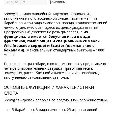
Спец опция:
фриспины
Showgirls – многолинейный видеослот Новоматик,
выполненный по классической схеме – все те же пять
барабанов и три ряда символов, правда, количество линий
немного увеличилось – здесь их целых двадцать пять!
Прогрессивный джекпот не разыгрывается, а
из
функционала имеется бонусная игра в виде
фриспинов, гэмбл опция и специальные символы:
Wild (красное сердце) и Scatter (шампанское с
бокалами).
Максимальный стандартный выигрыш – 1000
монет.
Посвящена игра кабаре, в котором свое шоу представляют
четыре очаровательных девушки. Приготовьтесь к
полумраку, расслабленной атмосфере и красивейшему
выступлению сексапильных девчонок!
ОСНОВНЫЕ ФУНКЦИИ И ХАРАКТЕРИСТИКИ
СЛОТА
Showgirls игровой автомат со следующими особенностями:
5 барабанов, 3 ряда символов, 25 игровых линий